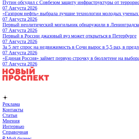
Путин обсудил с Совбезом защиту инфраструктуры от террори
07 Августа 2026
«Газпром нефть» выбрала лучшие технологии молодых ученых 
07 Августа 2026
Первый неолитический могильник обнаружили в Ленинградск
07 Августа 2026
Первый в России джазовый вуз может открыться в Петербурге
07 Августа 2026
За 5 лет спрос на недвижимость в Сочи вырос в 5,5 раз, в пред
07 Августа 2026
«Единая Россия» займет первую строчку в бюллетене на выбор
07 Августа 2026
Реклама
Контакты
Статьи
Мнения
Интервью
Справочная
₽ Мой бизнес