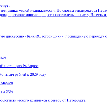
ухнут»
ей для рынка жилой недвижимости. По словам гендиректора Перв
ва, в регионе многие процессы поставлены на паузу. Но есть 
тную дискуссию «Банки&Застройщики», посвященную переходу с
иаде
кий и станцию Рыбацкое
0 тысяч рублей к 2029 году
й Марков
ь на 23%
о-логистического комплекса к северу от Петербурга