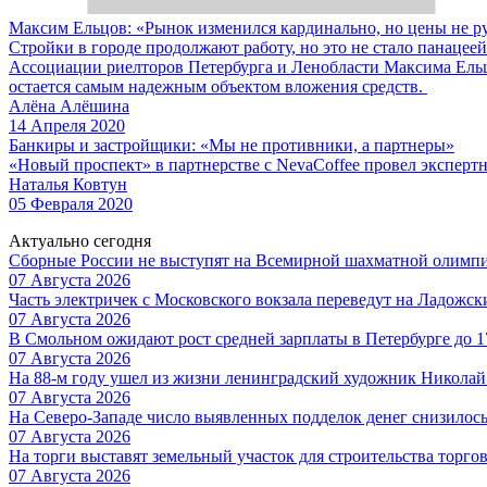
Максим Ельцов: «Рынок изменился кардинально, но цены не р
Cтройки в городе продолжают работу, но это не стало панаце
Ассоциации риелторов Петербурга и Ленобласти Максима Ельцо
остается самым надежным объектом вложения средств.
Алёна Алёшина
14 Апреля 2020
Банкиры и застройщики: «Мы не противники, а партнеры»
«Новый проспект» в партнерстве с NevaCoffee провел экспер
Наталья Ковтун
05 Февраля 2020
Актуально сегодня
Сборные России не выступят на Всемирной шахматной олимп
07 Августа 2026
Часть электричек с Московского вокзала переведут на Ладожс
07 Августа 2026
В Смольном ожидают рост средней зарплаты в Петербурге до 17
07 Августа 2026
На 88-м году ушел из жизни ленинградский художник Никола
07 Августа 2026
На Северо-Западе число выявленных подделок денег снизилос
07 Августа 2026
На торги выставят земельный участок для строительства торгов
07 Августа 2026