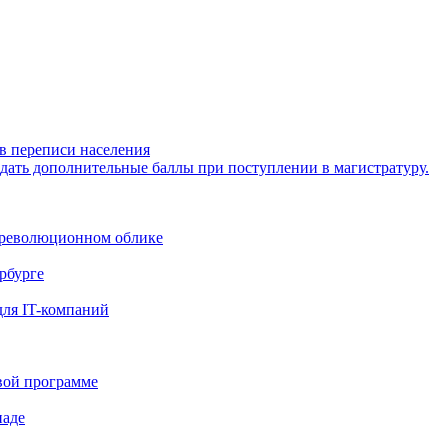
в переписи населения
дать дополнительные баллы при поступлении в магистратуру.
дореволюционном облике
рбурге
для IT-компаний
вой программе
иаде