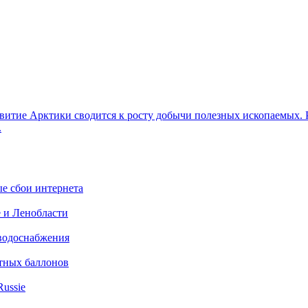
звитие Арктики сводится к росту добычи полезных ископаемых. Р
.
ые сбои интернета
е и Ленобласти
 водоснабжения
итных баллонов
Russie