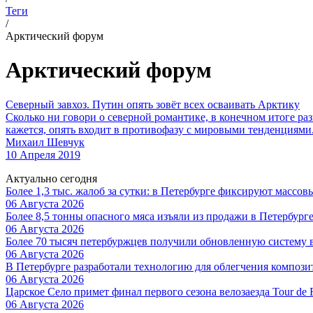
Теги
/
Арктический форум
Арктический форум
Северный завхоз. Путин опять зовёт всех осваивать Арктику
Сколько ни говори о северной романтике, в конечном итоге ра
кажется, опять входит в противофазу с мировыми тенденциями
Михаил Шевчук
10 Апреля 2019
Актуально сегодня
Более 1,3 тыс. жалоб за сутки: в Петербурге фиксируют массов
06 Августа 2026
Более 8,5 тонны опасного мяса изъяли из продажи в Петербург
06 Августа 2026
Более 70 тысяч петербуржцев получили обновленную систему
06 Августа 2026
В Петербурге разработали технологию для облегчения композ
06 Августа 2026
Царское Село примет финал первого сезона велозаезда Tour de 
06 Августа 2026