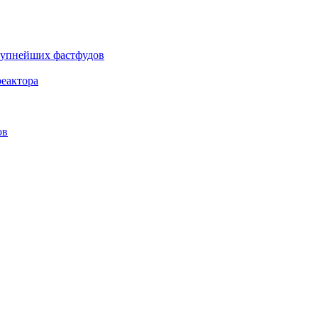
крупнейших фастфудов
еактора
ов