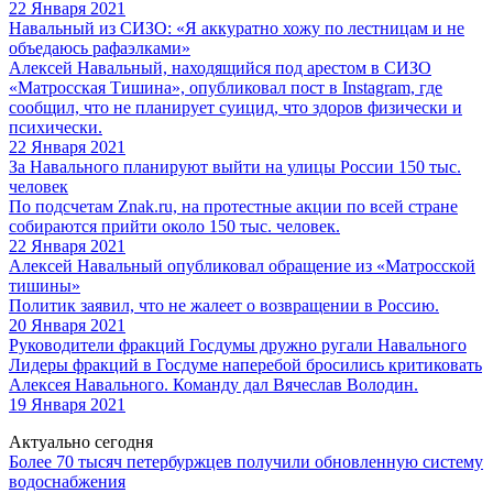
22 Января 2021
Навальный из СИЗО: «Я аккуратно хожу по лестницам и не
объедаюсь рафаэлками»
Алексей Навальный, находящийся под арестом в СИЗО
«Матросская Тишина», опубликовал пост в Instagram, где
сообщил, что не планирует суицид, что здоров физически и
психически.
22 Января 2021
За Навального планируют выйти на улицы России 150 тыс.
человек
По подсчетам Znak.ru, на протестные акции по всей стране
собираются прийти около 150 тыс. человек.
22 Января 2021
Алексей Навальный опубликовал обращение из «Матросской
тишины»
Политик заявил, что не жалеет о возвращении в Россию.
20 Января 2021
Руководители фракций Госдумы дружно ругали Навального
Лидеры фракций в Госдуме наперебой бросились критиковать
Алексея Навального. Команду дал Вячеслав Володин.
19 Января 2021
Актуально сегодня
Более 70 тысяч петербуржцев получили обновленную систему
водоснабжения