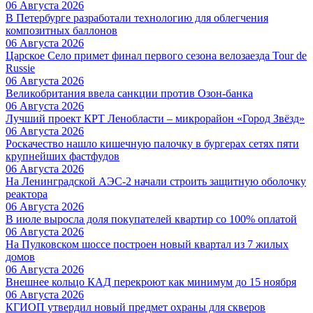
06 Августа 2026
В Петербурге разработали технологию для облегчения
композитных баллонов
06 Августа 2026
Царское Село примет финал первого сезона велозаезда Tour de
Russie
06 Августа 2026
Великобритания ввела санкции против Озон-банка
06 Августа 2026
Лучший проект КРТ Ленобласти – микрорайон «Город Звёзд»
06 Августа 2026
Роскачество нашло кишечную палочку в бургерах сетях пяти
крупнейших фастфудов
06 Августа 2026
На Ленинградской АЭС-2 начали строить защитную оболочку
реактора
06 Августа 2026
В июле выросла доля покупателей квартир со 100% оплатой
06 Августа 2026
На Пулковском шоссе построен новый квартал из 7 жилых
домов
06 Августа 2026
Внешнее кольцо КАД перекроют как минимум до 15 ноября
06 Августа 2026
КГИОП утвердил новый предмет охраны для скверов