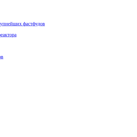
крупнейших фастфудов
еактора
ов