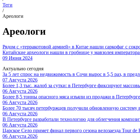
Теги
/
Ареологи
Ареологи
Рядом с «терракотовой армией» в Китае нашли саркофаг с сок
Китайские археологи нашли в гробнице у мавзолея императора
09 Июня 2024
Актуально сегодня
За 5 лет спрос на недвижимость в Сочи вырос в 5,5 раз, в пред
07 Августа 2026
Более 1,3 тыс. жалоб за сутки: в Петербурге фиксируют массов
06 Августа 2026
Более 8,5 тонны опасного мяса изъяли из продажи в Петербург
06 Августа 2026
Более 70 тысяч петербуржцев получили обновленную систему
06 Августа 2026
В Петербурге разработали технологию для облегчения композ
06 Августа 2026
Царское Село примет финал первого сезона велозаезда Tour de 
06 Августа 2026