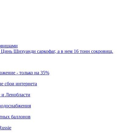
ровищами
 Цинь Шихуанди саркофаг, а в нем 16 тонн сокровищ.
ложение - только на 35%
ые сбои интернета
е и Ленобласти
 водоснабжения
итных баллонов
Russie