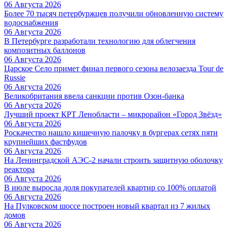
06 Августа 2026
Более 70 тысяч петербуржцев получили обновленную систему
водоснабжения
06 Августа 2026
В Петербурге разработали технологию для облегчения
композитных баллонов
06 Августа 2026
Царское Село примет финал первого сезона велозаезда Tour de
Russie
06 Августа 2026
Великобритания ввела санкции против Озон-банка
06 Августа 2026
Лучший проект КРТ Ленобласти – микрорайон «Город Звёзд»
06 Августа 2026
Роскачество нашло кишечную палочку в бургерах сетях пяти
крупнейших фастфудов
06 Августа 2026
На Ленинградской АЭС-2 начали строить защитную оболочку
реактора
06 Августа 2026
В июле выросла доля покупателей квартир со 100% оплатой
06 Августа 2026
На Пулковском шоссе построен новый квартал из 7 жилых
домов
06 Августа 2026