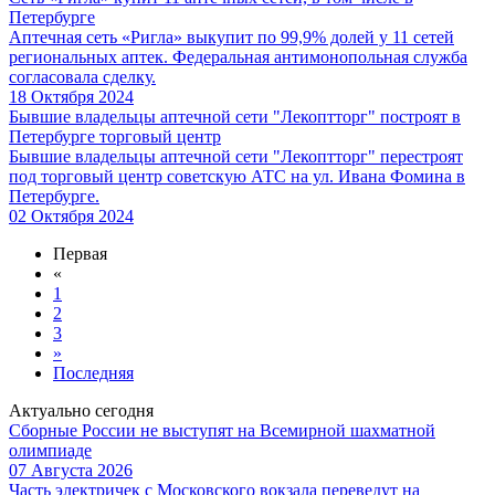
Петербурге
Аптечная сеть «Ригла» выкупит по 99,9% долей у 11 сетей
региональных аптек. Федеральная антимонопольная служба
согласовала сделку.
18 Октября 2024
Бывшие владельцы аптечной сети "Лекоптторг" построят в
Петербурге торговый центр
Бывшие владельцы аптечной сети "Лекоптторг" перестроят
под торговый центр советскую АТС на ул. Ивана Фомина в
Петербурге.
02 Октября 2024
Первая
«
1
2
3
»
Последняя
Актуально сегодня
Сборные России не выступят на Всемирной шахматной
олимпиаде
07 Августа 2026
Часть электричек с Московского вокзала переведут на