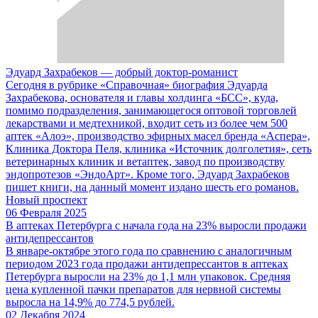
Эдуард Захрабеков — добрый доктор-романист
Сегодня в рубрике «Справочная» биография Эдуарда
Захрабекова, основателя и главы холдинга «БСС», куда,
помимо подразделения, занимающегося оптовой торговлей
лекарствами и медтехникой, входит сеть из более чем 500
аптек «Алоэ», производство эфирных масел бренда «Аспера»,
Клиника Доктора Пеля, клиника «Источник долголетия», сеть
ветеринарных клиник и ветаптек, завод по производству
эндопротезов «ЭндоАрт». Кроме того, Эдуард Захрабеков
пишет книги, на данный момент издано шесть его романов.
Новый проспект
06 Февраля 2025
В аптеках Петербурга с начала года на 23% выросли продажи
антидепрессантов
В январе-октябре этого года по сравнению с аналогичным
периодом 2023 года продажи антидепрессантов в аптеках
Петербурга выросли на 23% до 1,1 млн упаковок. Средняя
цена купленной пачки препаратов для нервной системы
выросла на 14,9% до 774,5 рублей.
02 Декабря 2024