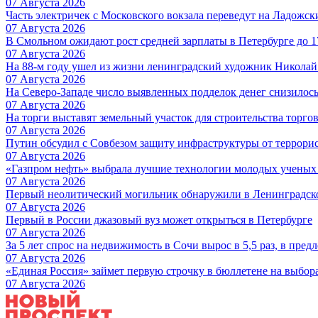
07 Августа 2026
Часть электричек с Московского вокзала переведут на Ладожс
07 Августа 2026
В Смольном ожидают рост средней зарплаты в Петербурге до 17
07 Августа 2026
На 88-м году ушел из жизни ленинградский художник Никола
07 Августа 2026
На Северо-Западе число выявленных подделок денег снизилос
07 Августа 2026
На торги выставят земельный участок для строительства торгов
07 Августа 2026
Путин обсудил с Совбезом защиту инфраструктуры от террори
07 Августа 2026
«Газпром нефть» выбрала лучшие технологии молодых ученых 
07 Августа 2026
Первый неолитический могильник обнаружили в Ленинградск
07 Августа 2026
Первый в России джазовый вуз может открыться в Петербурге
07 Августа 2026
За 5 лет спрос на недвижимость в Сочи вырос в 5,5 раз, в пред
07 Августа 2026
«Единая Россия» займет первую строчку в бюллетене на выбор
07 Августа 2026