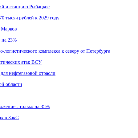
кий и станцию Рыбацкое
0 тысяч рублей к 2029 году
й Марков
ь на 23%
о-логистического комплекса к северу от Петербурга
стических атак ВСУ
для нефтегазовой отрасли
ой области
ложение - только на 35%
ах в ЗакС