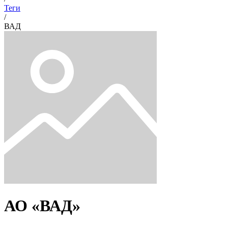
Теги
/
ВАД
АО «ВАД»