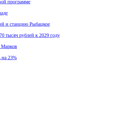
вой программе
иаде
кий и станцию Рыбацкое
0 тысяч рублей к 2029 году
й Марков
ь на 23%