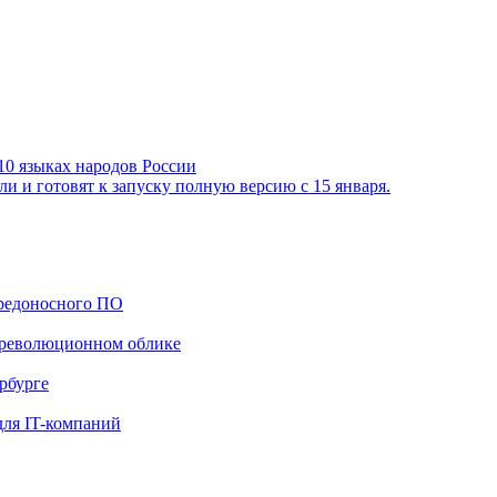
10 языках народов России
 и готовят к запуску полную версию с 15 января.
вредоносного ПО
дореволюционном облике
рбурге
для IT-компаний