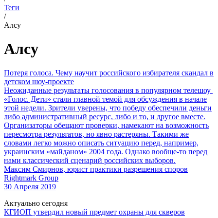
Теги
/
Алсу
Алсу
Потеря голоса. Чему научит российского избирателя скандал в
детском шоу-проекте
Неожиданные результаты голосования в популярном телешоу
«Голос. Дети» стали главной темой для обсуждения в начале
этой недели. Зрители уверены, что победу обеспечили деньги
либо административный ресурс, либо и то, и другое вместе.
Организаторы обещают проверки, намекают на возможность
пересмотра результатов, но явно растеряны. Такими же
словами легко можно описать ситуацию перед, например,
украинским «майданом» 2004 года. Однако вообще-то перед
нами классический сценарий российских выборов.
Максим Смирнов, юрист практики разрешения споров
Rightmark Group
30 Апреля 2019
Актуально сегодня
КГИОП утвердил новый предмет охраны для скверов