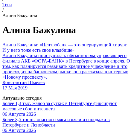
Теги
/
Алина Бажулина
Алина Бажулина
Алина Бажулина: «Центробанк — это оперирующий хирург.
И у него тоже есть свое кладбище»
Алина Бажулина приступила к обязанностям управляющего
филиала АКБ «ФОРА-БАНК» в Петербурге в конце апреля. О
том, как планируется развивать кредитное учреждение и что
происходит на банковском рынке, она рассказала в интервью
«Новому проспекту».
Константин Шмелев
17 Мая 2019
Актуально сегодня
Более 1,3 тыс. жалоб за сутки: в Петербурге фиксируют
массовые сбои интернета
06 Августа 2026
Более 8,5 тонны опасного мяса изъяли из продажи в
Петербурге и Ленобласти
06 Августа 2026