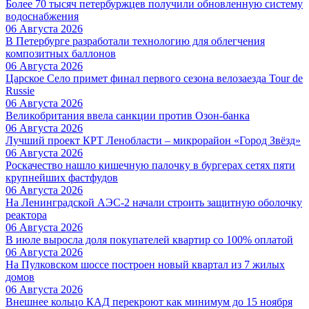
Более 70 тысяч петербуржцев получили обновленную систему
водоснабжения
06 Августа 2026
В Петербурге разработали технологию для облегчения
композитных баллонов
06 Августа 2026
Царское Село примет финал первого сезона велозаезда Tour de
Russie
06 Августа 2026
Великобритания ввела санкции против Озон-банка
06 Августа 2026
Лучший проект КРТ Ленобласти – микрорайон «Город Звёзд»
06 Августа 2026
Роскачество нашло кишечную палочку в бургерах сетях пяти
крупнейших фастфудов
06 Августа 2026
На Ленинградской АЭС-2 начали строить защитную оболочку
реактора
06 Августа 2026
В июле выросла доля покупателей квартир со 100% оплатой
06 Августа 2026
На Пулковском шоссе построен новый квартал из 7 жилых
домов
06 Августа 2026
Внешнее кольцо КАД перекроют как минимум до 15 ноября