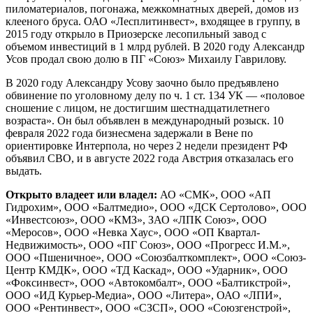
пиломатериалов, погонажа, межкомнатных дверей, домов из
клееного бруса. ОАО «Лесплитинвест», входящее в группу, в
2015 году открыло в Приозерске лесопильный завод с
объемом инвестиций в 1 млрд рублей. В 2020 году Александр
Усов продал свою долю в ПГ «Союз» Михаилу Гаврилову.
В 2020 году Александру Усову заочно было предъявлено
обвинение по уголовному делу по ч. 1 ст. 134 УК — «половое
сношение с лицом, не достигшим шестнадцатилетнего
возраста». Он был объявлен в международный розыск. 10
февраля 2022 года бизнесмена задержали в Вене по
ориентировке Интерпола, но через 2 недели президент РФ
объявил СВО, и в августе 2022 года Австрия отказалась его
выдать.
Открыто владеет или владел:
АО «СМК», ООО «АП
Гидрохим», ООО «Балтмедио», ООО «ДСК Сертолово», ООО
«Инвестсоюз», ООО «КМЗ», ЗАО «ЛПК Союз», ООО
«Меросов», ООО «Невка Хаус», ООО «ОП Квартал-
Недвижимость», ООО «ПГ Союз», ООО «Прогресс И.М.»,
ООО «Пшеничное», ООО «Союзбалткомплект», ООО «Союз-
Центр КМДК», ООО «ТД Каскад», ООО «Ударник», ООО
«Фоксинвест», ООО «Автокомбалт», ООО «Балтикстрой»,
ООО «ИД Курьер-Медиа», ООО «Литера», ОАО «ЛПИ»,
ООО «Рентинвест», ООО «СЗСП», ООО «Союзгенстрой»,