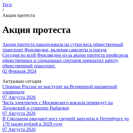
Теги
/
Акция протеста
Акция протеста
Акция протеста парализовала на сутки весь общественный
транспорт Финляндии, включая самолеты и поезда
Сегодня по всей Финляндии из-за акции протеста профсоюза
общественных и социальных секторов прекратил работу
общественный транспорт.
02 Февраля 2024
Актуально сегодня
Сборные России не выступят на Всемирной шахматной
олимпиаде
07 Августа 2026
Часть электричек с Московского вокзала переведут на
Ладожский и станцию Рыбацкое
07 Августа 2026
В Смольном ожидают рост средней зарплаты в Петербурге до
170 тысяч рублей к 2029 году
07 Августа 2026