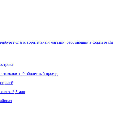
тербурге благотворительный магазин, работающий в формате char
острова
ротоколов за безбилетный проезд
стралей
оля за 3,5 млн
районах