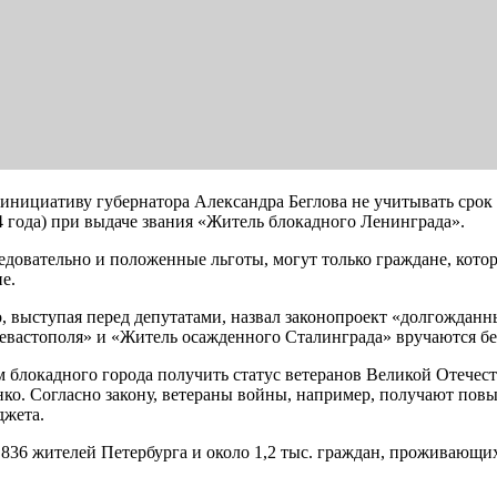
 инициативу губернатора Александра Беглова не учитывать сро
44 года) при выдаче звания «Житель блокадного Ленинграда».
ледовательно и положенные льготы, могут только граждане, кот
е.
, выступая перед депутатами, назвал законопроект «долгожданн
евастополя» и «Житель осажденного Сталинграда» вручаются без
 блокадного города получить статус ветеранов Великой Отечес
нко. Согласно закону, ветераны войны, например, получают п
джета.
 836 жителей Петербурга и около 1,2 тыс. граждан, проживающих