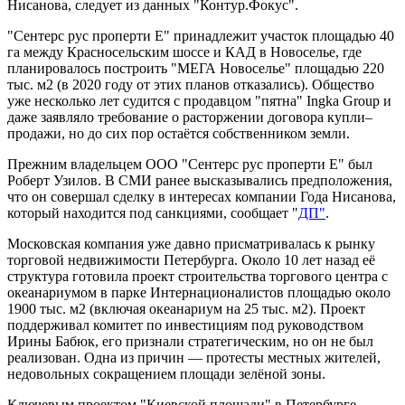
Нисанова, следует из данных "Контур.Фокус".
"Сентерс рус проперти Е" принадлежит участок площадью 40
га между Красносельским шоссе и КАД в Новоселье, где
планировалось построить "МЕГА Новоселье" площадью 220
тыс. м2 (в 2020 году от этих планов отказались). Общество
уже несколько лет судится с продавцом "пятна" Ingka Group и
даже заявляло требование о расторжении договора купли–
продажи, но до сих пор остаётся собственником земли.
Прежним владельцем ООО "Сентерс рус проперти Е" был
Роберт Узилов. В СМИ ранее высказывались предположения,
что он совершал сделку в интересах компании Года Нисанова,
который находится под санкциями, сообщает "
ДП"
.
Московская компания уже давно присматривалась к рынку
торговой недвижимости Петербурга. Около 10 лет назад её
структура готовила проект строительства торгового центра с
океанариумом в парке Интернационалистов площадью около
1900 тыс. м2 (включая океанариум на 25 тыс. м2). Проект
поддерживал комитет по инвестициям под руководством
Ирины Бабюк, его признали стратегическим, но он не был
реализован. Одна из причин — протесты местных жителей,
недовольных сокращением площади зелёной зоны.
Ключевым проектом "Киевской площади" в Петербурге