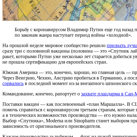
Борьбу с коронавирусом Владимир Путин еще год назад п
по законам жанра наступает период войны «холодной».
На прошлой неделе мировое сообщество решило
признать луч
сразу три с половиной вакцины (половина — это «Спутник лай
ракет, которыми Путин уже несколько лет старается добиться 
не прошла сертификацию для европейских стран.
Южная Америка — это, конечно, хорошо, но главная цель — пр
Через Венгрию, Чехию, Австрию пробиться в Германию, а после
сорвались
в последний момент из-за внезапного шпионского ск
Командование, конечно, рапортует о
захвате плацдарма в Сан
Поставки вакцин — как послевоенный «план Маршалла». В США
помочь справиться с коронавирусом третьим странам, которые п
а в технических возможностях производства — его нужно налаж
Выбор «Спутника», Moderna или Sinopharm станет выбором при
зависимость от оригинального производителя.
Каждое производство за рубежом — флаг на чужой территории,