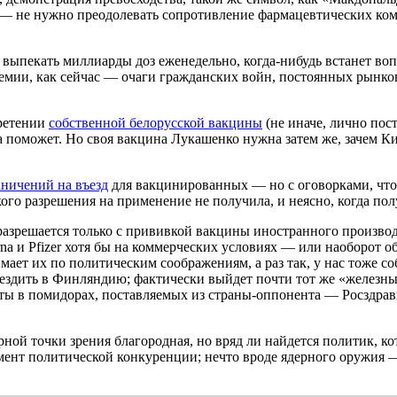
е — не нужно преодолевать сопротивление фармацевтических ком
выпекать миллиарды доз еженедельно, когда-нибудь встанет вопр
демии, как сейчас — очаги гражданских войн, постоянных рынко
бретении
собственной белорусской вакцины
(не иначе, лично пос
а поможет. Но своя вакцина Лукашенко нужна затем же, зачем К
аничений на въезд
для вакцинированных — но с оговорками, чт
ого разрешения на применение не получила, и неясно, когда пол
разрешается только с прививкой вакцины иностранного производс
na и Pfizer хотя бы на коммерческих условиях — или наоборот об
мает их по политическим соображениям, а раз так, у нас тоже с
съездить в Финляндию; фактически выйдет почти тот же «железн
ы в помидорах, поставляемых из страны-оппонента — Росздравн
ой точки зрения благородная, но вряд ли найдется политик, ко
мент политической конкуренции; нечто вроде ядерного оружия — 