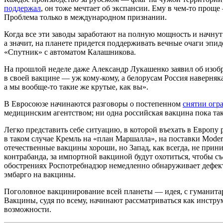
поддержал
, он тоже мечтает об экспансии. Ему в чем-то прощ
Проблема только в международном признании.
Когда все эти заводы заработают на полную мощность и начнут 
а значит, на планете придется поддерживать вечные очаги эпи
«Спутник» с автоматом Калашникова.
На прошлой неделе даже Александр Лукашенко заявил об изо
в своей вакцине — уж кому-кому, а белорусам Россия наверняк
а мы вообще-то такие же крутые, как вы».
В Евросоюзе начинаются разговоры о постепенном
снятии огр
медицинским агентством; ни одна российская вакцина пока так
Легко представить себе ситуацию, в которой въехать в Европу 
в таком случае Кремль на «план Маршалла», на поставки Moder
отечественные вакцины хороши, но Запад, как всегда, не прини
контрабанда, за импортной вакциной будут охотиться, чтобы 
обострениях Роспотребнадзор немедленно обнаруживает дефект
эмбарго на вакцины.
Поголовное вакцинирование всей планеты — идея, с гуманитарн
Вакцины, судя по всему, начинают рассматриваться как инстру
возможности.