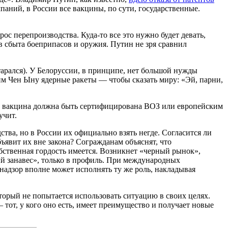
паний, в России все вакцины, по сути, государственные.
ос перепроизводства. Куда-то все это нужно будет девать,
в сбыта боеприпасов и оружия. Путин не зря сравнил
тарался). У Белоруссии, в принципе, нет большой нужды
им Чен Ыну ядерные ракеты — чтобы сказать миру: «Эй, парни,
о вакцина должна быть сертифицирована ВОЗ или европейским
учит.
тва, но в России их официально взять негде. Согласится ли
ъявит их вне закона? Согражданам объяснят, что
обственная гордость имеется. Возникнет «черный рынок»,
ый занавес», только в профиль. При международных
адзор вполне может исполнять ту же роль, накладывая
торый не попытается использовать ситуацию в своих целях.
тот, у кого оно есть, имеет преимущество и получает новые