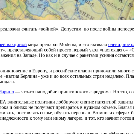
редложил считать «войной». Допустим, но после войны непосред
шей вакциной
мира препарат Moderna, и это вызвало
очевидное р
т», представляющий собой просто первый укол «настоящего» «С
уважения на Западе. Но как и в случае с ракетами усилия остаю
оникновение в Европу, и российские власти приложили много си
 «взятия Берлина» уже и до всех остальных стран недалеко. Пл
андала.
-Марино
— что-то наподобие приштинского аэродрома. Но это, сог
 влиятельные политики лоббируют снятие патентной защиты с 
ока и близко не получают препаратов в нужном объеме. Благая ц
ивать, поставлять сырье, обучать персонал. Во многих сферах б
надлежности к тому или иному лагерю, и тот, кто начнет готов
 демонстрация превосходства, такой же символ, как «Макдональ