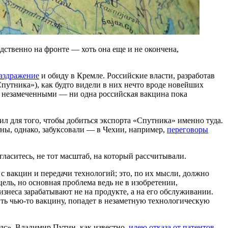
ственно на фронте — хоть она еще и не окончена,
аздражение
и обиду в Кремле. Российские власти, разработав
путника»), как будто видели в них нечто вроде новейших
тся незамеченными — ни одна российская вакцина пока
л для того, чтобы добиться экспорта «Спутника» именно туда.
аны, однако, забуксовали — в Чехии, например,
переговоры
ласитесь, не тот масштаб, на который рассчитывали.
вакцин и передачи технологий; это, по их мысли, должно
ель, но основная проблема ведь не в изобретении,
изнеса зарабатывают не на продукте, а на его обслуживании.
ить чью-то вакцину, попадет в незаметную технологическую
дс». Владимир Путин, как известно,
идею отказа от патентов