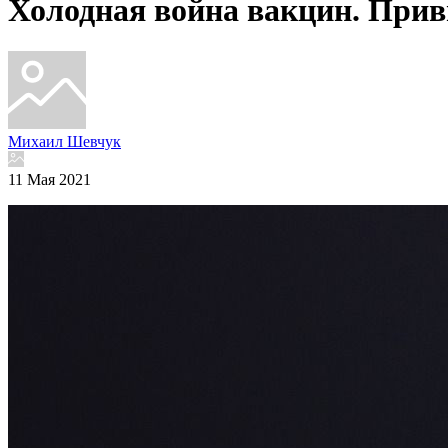
Холодная война вакцин. Прив
Михаил Шевчук
11 Мая 2021