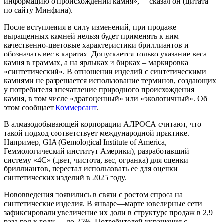
информацию о происхождении камня»,— сказал он (цитата
по сайту Минфина).
После вступления в силу изменений, при продаже
выращенных камней нельзя будет применять к ним
качественно-цветовые характеристики бриллиантов и
обозначать вес в каратах. Допускается только указание веса
камня в граммах, а на ярлыках и бирках – маркировка
«синтетический». В отношении изделий с синтетическими
камнями не разрешается использование терминов, создающих
у потребителя впечатление природного происхождения
камня, в том числе «драгоценный» или «экологичный». Об
этом сообщает
Коммерсант
.
В алмазодобывающей корпорации АЛРОСА считают, что
такой подход соответствует международной практике.
Например, GIA (Gemological Institute of America,
Геммологический институт Америки), разработавший
систему «4C» (цвет, чистота, вес, огранка) для оценки
бриллиантов, перестал использовать ее для оценки
синтетических изделий в 2025 году.
Нововведения появились в связи с ростом спроса на
синтетические изделия. В январе—марте ювелирные сети
зафиксировали увеличение их доли в структуре продаж в 2,9
раза год к году — до 25%. Потребителей украшения с