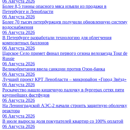
06 Августа 2026
Более 8,5 тонны опасного мяса изъяли из продажи в
Петербурге и Ленобласти
06 Августа 2026
Более 70 тысяч петербуржцев получили обновленную систему
водоснабжения
06 Августа 2026
В Петербурге разработали технологию для облегчения
композитных баллонов
06 Августа 2026
Царское Село примет финал первого сезона велозаезда Tour de
Russie
06 Августа 2026
Великобритания ввела санкции против Озон-банка
06 Августа 2026
Лучший проект КРТ Ленобласти – микрорайон «Город Звёзд»
06 Августа 2026
Роскачество нашло кишечную палочку в бургерах сетях пяти
крупнейших фастфудов
06 Августа 2026
На Ленинградской АЭС-2 начали строить защитную оболочку
реактора
06 Августа 2026
В июле выросла доля покупателей квартир со 100% оплатой
06 Августа 2026