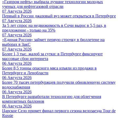
«Газпром нефть» выбрала лучшие технологии молодых
ученых для нефтегазовой отрасли
07 Августа 2026
Первый в России джазовый вуз может открыться в Петербурге
07 Августа 2026
За 5 лет спрос на недвижимость в Сочи вырос в 5,5 раз, в
предложение - только на 35%
07 Августа 2026
«Единая Россия» займет первую строчку в бюллетене на
выборах в ЗакС
07 Августа 2026
Более 1,3 тыс. жалоб за сутки: в Петербурге фиксируют
массовые сбои интернета
06 Августа 2026
Более 8,5 тонны опасного мяса изъяли из продажи в
Петербурге и Ленобласти
06 Августа 2026
Более 70 тысяч петербуржцев получили обновленную систему
водоснабжения
06 Августа 2026
В Петербурге разработали технологию для облегчения
композитных баллонов
06 Августа 2026
Царское Село примет финал первого сезона велозаезда Tour de
Russie