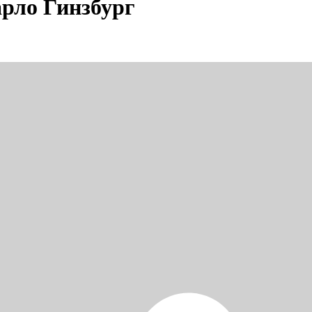
рло Гинзбург