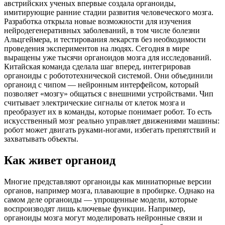
австрийских ученых впервые создала органоиды,
имитирующие ранние стадии развития человеческого мозга.
Разработка открыла новые возможности для изучения
нейродегенеративных заболеваний, в том числе болезни
Альцгеймера, и тестирования лекарств без необходимости
проведения экспериментов на людях. Сегодня в мире
выращены уже тысячи органоидов мозга для исследований.
Китайская команда сделала шаг вперед, интегрировав
органоиды с робототехнической системой. Они объединили
органоид с чипом — нейронным интерфейсом, который
позволяет «мозгу» общаться с внешними устройствами. Чип
считывает электрические сигналы от клеток мозга и
преобразует их в команды, которые понимает робот. То есть
искусственный мозг реально управляет движениями машины:
робот может двигать руками-ногами, избегать препятствий и
захватывать объекты.
Как живет органоид
Многие представляют органоиды как миниатюрные версии
органов, например мозга, плавающие в пробирке. Однако на
самом деле органоиды — упрощенные модели, которые
воспроизводят лишь ключевые функции. Например,
органоиды мозга могут моделировать нейронные связи и