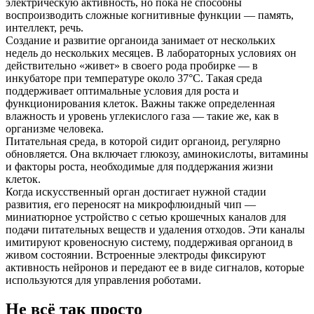
электрическую активность, но пока не способны
воспроизводить сложные когнитивные функции — память,
интеллект, речь.
Создание и развитие органоида занимает от нескольких
недель до нескольких месяцев. В лабораторных условиях он
действительно «живет» в своего рода пробирке — в
инкубаторе при температуре около 37°C. Такая среда
поддерживает оптимальные условия для роста и
функционирования клеток. Важны также определенная
влажность и уровень углекислого газа — такие же, как в
организме человека.
Питательная среда, в которой сидит органоид, регулярно
обновляется. Она включает глюкозу, аминокислоты, витамины
и факторы роста, необходимые для поддержания жизни
клеток.
Когда искусственный орган достигает нужной стадии
развития, его переносят на микрофлюидный чип —
миниатюрное устройство с сетью крошечных каналов для
подачи питательных веществ и удаления отходов. Эти каналы
имитируют кровеносную систему, поддерживая органоид в
живом состоянии. Встроенные электроды фиксируют
активность нейронов и передают ее в виде сигналов, которые
используются для управления роботами.
Не всё так просто