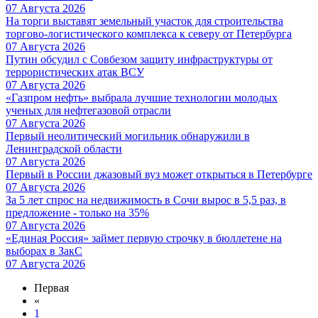
07 Августа 2026
На торги выставят земельный участок для строительства
торгово-логистического комплекса к северу от Петербурга
07 Августа 2026
Путин обсудил с Совбезом защиту инфраструктуры от
террористических атак ВСУ
07 Августа 2026
«Газпром нефть» выбрала лучшие технологии молодых
ученых для нефтегазовой отрасли
07 Августа 2026
Первый неолитический могильник обнаружили в
Ленинградской области
07 Августа 2026
Первый в России джазовый вуз может открыться в Петербурге
07 Августа 2026
За 5 лет спрос на недвижимость в Сочи вырос в 5,5 раз, в
предложение - только на 35%
07 Августа 2026
«Единая Россия» займет первую строчку в бюллетене на
выборах в ЗакС
07 Августа 2026
Первая
«
1