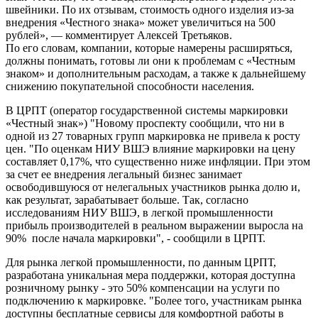
швейники. По их отзывам, стоимость одного изделия из-за
внедрения «Честного знака» может увеличиться на 500
рублей», — комментирует Алексей Третьяков.
По его словам, компании, которые намерены расширяться,
должны понимать, готовы ли они к проблемам с «Честным
знаком» и дополнительным расходам, а также к дальнейшему
снижению покупательной способности населения.
В ЦРПТ (оператор государственной системы маркировки
«Честный знак») "Новому проспекту сообщили, что ни в
одной из 27 товарных групп маркировка не привела к росту
цен. "По оценкам НИУ ВШЭ влияние маркировки на цену
составляет 0,17%, что существенно ниже инфляции. При этом
за счет ее внедрения легальный бизнес занимает
освободившуюся от нелегальных участников рынка долю и,
как результат, зарабатывает больше. Так, согласно
исследованиям НИУ ВШЭ, в легкой промышленности
прибыль производителей в реальном выражении выросла на
90% после начала маркировки", - сообщили в ЦРПТ.
Для рынка легкой промышленности, по данным ЦРПТ,
разработана уникальная мера поддержки, которая доступна
розничному рынку - это 50% компенсации на услуги по
подключению к маркировке. "Более того, участникам рынка
доступны бесплатные сервисы для комфортной работы в