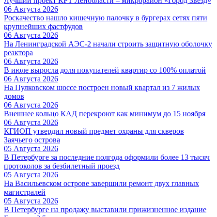
Лучший проект КРТ Ленобласти – микрорайон «Город Звёзд»
06 Августа 2026
Роскачество нашло кишечную палочку в бургерах сетях пяти
крупнейших фастфудов
06 Августа 2026
На Ленинградской АЭС-2 начали строить защитную оболочку
реактора
06 Августа 2026
В июле выросла доля покупателей квартир со 100% оплатой
06 Августа 2026
На Пулковском шоссе построен новый квартал из 7 жилых
домов
06 Августа 2026
Внешнее кольцо КАД перекроют как минимум до 15 ноября
06 Августа 2026
КГИОП утвердил новый предмет охраны для скверов
Заячьего острова
05 Августа 2026
В Петербурге за последние полгода оформили более 13 тысяч
протоколов за безбилетный проезд
05 Августа 2026
На Васильевском острове завершили ремонт двух главных
магистралей
05 Августа 2026
В Петербурге на продажу выставили прижизненное издание