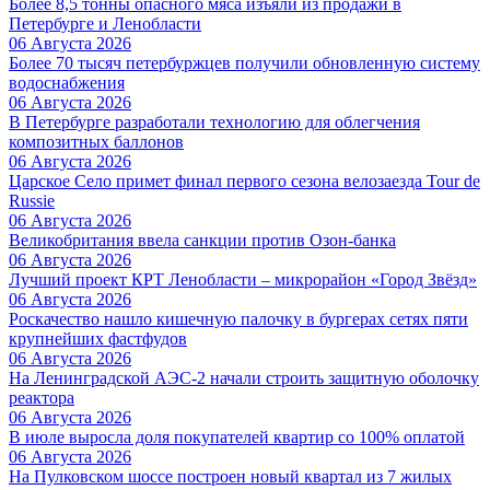
Более 8,5 тонны опасного мяса изъяли из продажи в
Петербурге и Ленобласти
06 Августа 2026
Более 70 тысяч петербуржцев получили обновленную систему
водоснабжения
06 Августа 2026
В Петербурге разработали технологию для облегчения
композитных баллонов
06 Августа 2026
Царское Село примет финал первого сезона велозаезда Tour de
Russie
06 Августа 2026
Великобритания ввела санкции против Озон-банка
06 Августа 2026
Лучший проект КРТ Ленобласти – микрорайон «Город Звёзд»
06 Августа 2026
Роскачество нашло кишечную палочку в бургерах сетях пяти
крупнейших фастфудов
06 Августа 2026
На Ленинградской АЭС-2 начали строить защитную оболочку
реактора
06 Августа 2026
В июле выросла доля покупателей квартир со 100% оплатой
06 Августа 2026
На Пулковском шоссе построен новый квартал из 7 жилых