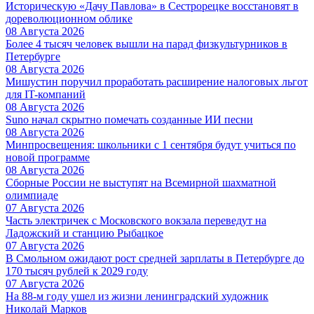
Историческую «Дачу Павлова» в Сестрорецке восстановят в
дореволюционном облике
08 Августа 2026
Более 4 тысяч человек вышли на парад физкультурников в
Петербурге
08 Августа 2026
Мишустин поручил проработать расширение налоговых льгот
для IT-компаний
08 Августа 2026
Suno начал скрытно помечать созданные ИИ песни
08 Августа 2026
Минпросвещения: школьники с 1 сентября будут учиться по
новой программе
08 Августа 2026
Сборные России не выступят на Всемирной шахматной
олимпиаде
07 Августа 2026
Часть электричек с Московского вокзала переведут на
Ладожский и станцию Рыбацкое
07 Августа 2026
В Смольном ожидают рост средней зарплаты в Петербурге до
170 тысяч рублей к 2029 году
07 Августа 2026
На 88-м году ушел из жизни ленинградский художник
Николай Марков