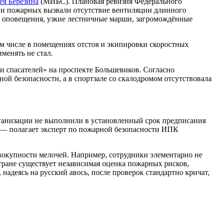
ея Березина
(МИБС). Плановая ревизия Федерального
зии пожарных вызвали отсутствие вентиляции длинного
в оповещения, узкие лестничные марши, загромождённые
м числе в помещениях отстоя и экипировки скоростных
менять не стал.
 спасателей» на проспекте Большевиков. Согласно
й безопасности, а в спортзале со скалодромом отсутствовала
ганизации не выполнили в установленный срок предписания
, — полагает эксперт по пожарной безопасности ИПК
овокупности мелочей. Например, сотрудники элементарно не
стране существует независимая оценка пожарных рисков,
надеясь на русский авось, после проверок стандартно кричат,