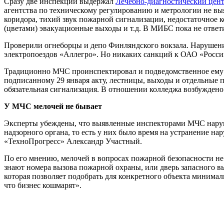
Сразу две инспекции выдержал
Лечебно-диагностический цент
агентства по техническому регулированию и метрологии не вы
коридора, тихий звук пожарной сигнализации, недостаточное 
(цветами) эвакуационные выходы и т.д. В МИБС пока не ответ
Проверили огнеборцы и депо Финляндского вокзала. Нарушени
электропоездов «Аллегро». Но никаких санкций к ОАО «Россий
Традиционно МЧС проинспектировал и подведомственное ему 
подписанному 29 января акту, лестницы, выходы и отдельные 
обязательная сигнализация. В отношении колледжа возбужден
У МЧС мелочей не бывает
Эксперты убеждены, что выявленные инспекторами МЧС наруш
надзорного органа, то есть у них было время на устранение 
«ТехноПрогресс» Александр Участный.
По его мнению, мелочей в вопросах пожарной безопасности не
знают номера вызова пожарной охраны, или дверь запасного вы
которая позволяет подобрать для конкретного объекта минималь
что бизнес кошмарят».