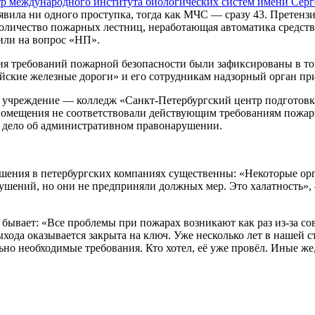
р международного института биологических систем имени Серг
явила ни одного проступка, тогда как МЧС — сразу 43. Претен
количество пожарных лестниц, неработающая автоматика средст
или на вопрос «НП».
я требований пожарной безопасности были зафиксированы в то
ские железные дороги» и его сотрудникам надзорный орган при
учреждение — колледж «Санкт-Петербургский центр подготовки
помещения не соответствовали действующим требованиям пожарно
о дело об административном правонарушении.
ения в петербургских компаниях существенны: «Некоторые ор
нарушений, но они не предприняли должных мер. Это халатность»
 бывает: «Все проблемы при пожарах возникают как раз из-за с
хода оказывается закрыта на ключ. Уже несколько лет в нашей 
но необходимые требования. Кто хотел, её уже провёл. Иные же, 