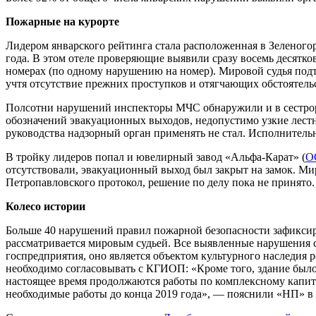
Пожарные на курорте
Лидером январского рейтинга стала расположенная в Зеленого
года. В этом отеле проверяющие выявили сразу восемь десятк
номерах (по одному нарушению на номер). Мировой судья по
учтя отсутствие прежних проступков и отягчающих обстоятельс
Полсотни нарушений инспекторы МЧС обнаружили и в сестр
обозначений эвакуационных выходов, недопустимо узкие лестн
руководства надзорный орган применять не стал. Исполнитель
В тройку лидеров попал и ювелирный завод «Альфа-Карат» (
О
отсутствовали, эвакуационный выход был закрыт на замок. М
Петропавловского протокол, решение по делу пока не принято
Колесо истории
Больше 40 нарушений правил пожарной безопасности зафикси
рассматривается мировым судьей. Все выявленные нарушения с
госпредприятия, оно является объектом культурного наследия
необходимо согласовывать с КГИОП: «Кроме того, здание был
настоящее время продолжаются работы по комплексному капит
необходимые работы до конца 2019 года», — пояснили «НП» в