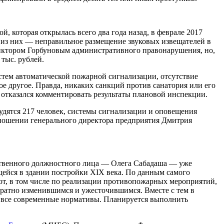
 которая открылась всего два года назад, в феврале 2017
0 из них — неправильное размещение звуковых извещателей в
иктором Горбуновым административного правонарушения, но,
тыс. рублей.
стем автоматической пожарной сигнализации, отсутствие
 другое. Правда, никаких санкций против санатория или его
отказался комментировать результаты плановой инспекции.
рудятся 217 человек, системы сигнализации и оповещения
тношении генерального директора предприятия Дмитрия
ственного должностного лица — Олега Сабадаша — уже
щейся в здании постройки XIX века. По данным самого
бот, в том числе по реализации противопожарных мероприятий,
кратно изменившимся и ужесточившимся. Вместе с тем в
ы все современные нормативы. Планируется выполнить