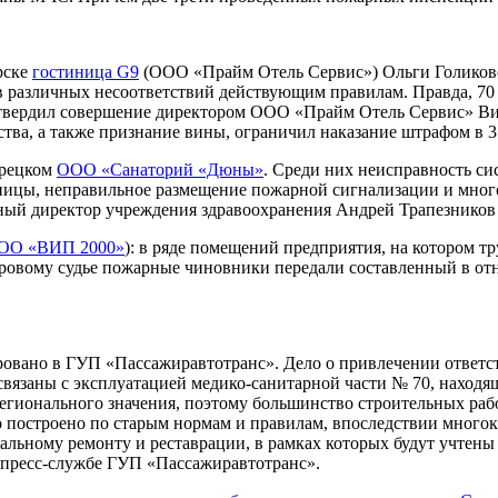
рске
гостиница G9
(ООО «Прайм Отель Сервис») Ольги Голиковой,
ов различных несоответствий действующим правилам. Правда, 7
дтвердил совершение директором ООО «Прайм Отель Сервис» В
тва, а также признание вины, ограничил наказание штрафом в 3 
орецком
ООО «Санаторий «Дюны»
. Среди них неисправность си
ицы, неправильное размещение пожарной сигнализации и многое
ный директор учреждения здравоохранения Андрей Трапезников 
ОО «ВИП 2000»
): в ряде помещений предприятия, на котором т
ировому судье пожарные чиновники передали составленный в о
.
ровано в ГУП «Пассажиравтотранс». Дело о привлечении ответ
вязаны с эксплуатацией медико-санитарной части № 70, находя
 регионального значения, поэтому большинство строительных ра
о построено по старым нормам и правилам, впоследствии много
альному ремонту и реставрации, в рамках которых будут учтен
 пресс-службе ГУП «Пассажиравтотранс».