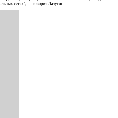
иальных сетях", — говорит Лачугин.