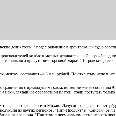
кие деликатесы”" подал заявление в арбитражный суд о собств
изводителей колбас и мясных деликатесов в Северо–Западном 
 регионального присутствия торговой марки “Петровские делик
окументам, составляет 44,8 млн рублей. По открытым исполнит
о сравнению с предыдущим годом, но тем не менее составила 91
, а иски, связанные с заработной платой, стали поступать только
оваров в торговые сети Михаил Лачугин говорит, что петербур
 продукция из других регионов. "Пит–Продукт" и "Самсон" были
Западного региона. "При этом в премиальном сегменте есть про