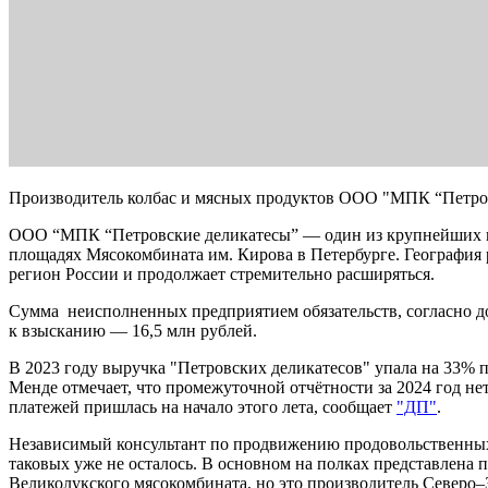
Производитель колбас и мясных продуктов ООО "МПК “Петровс
ООО “МПК “Петровские деликатесы” — один из крупнейших про
площадях Мясокомбината им. Кирова в Петербурге. География
регион России и продолжает стремительно расширяться.
Сумма неисполненных предприятием обязательств, согласно д
к взысканию — 16,5 млн рублей.
В 2023 году выручка "Петровских деликатесов" упала на 33% п
Менде отмечает, что промежуточной отчётности за 2024 год нет
платежей пришлась на начало этого лета, сообщает
"ДП"
.
Независимый консультант по продвижению продовольственных т
таковых уже не осталось. В основном на полках представлена
Великолукского мясокомбината, но это производитель Северо–