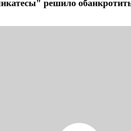
ликатесы" решило обанкротит