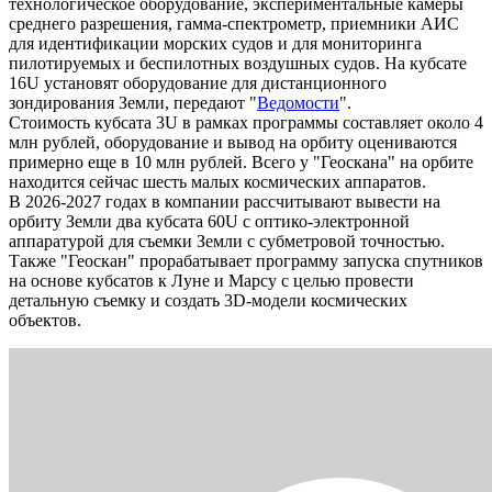
технологическое оборудование, экспериментальные камеры
среднего разрешения, гамма-спектрометр, приемники АИС
для идентификации морских судов и для мониторинга
пилотируемых и беспилотных воздушных судов. На кубсате
16U установят оборудование для дистанционного
зондирования Земли, передают "
Ведомости
".
Стоимость кубсата 3U в рамках программы составляет около 4
млн рублей, оборудование и вывод на орбиту оцениваются
примерно еще в 10 млн рублей. Всего у "Геоскана" на орбите
находится сейчас шесть малых космических аппаратов.
В 2026-2027 годах в компании рассчитывают вывести на
орбиту Земли два кубсата 60U с оптико-электронной
аппаратурой для съемки Земли с субметровой точностью.
Также "Геоскан" прорабатывает программу запуска спутников
на основе кубсатов к Луне и Марсу с целью провести
детальную съемку и создать 3D-модели космических
объектов.