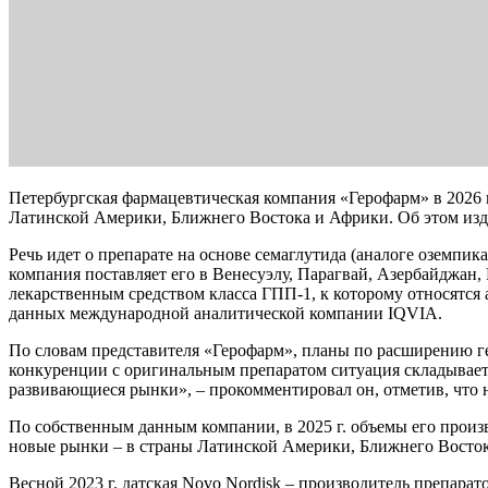
Петербургская фармацевтическая компания «Герофарм» в 2026 г.
Латинской Америки, Ближнего Востока и Африки. Об этом из
Речь идет о препарате на основе семаглутида (аналоге озем
компания поставляет его в Венесуэлу, Парагвай, Азербайджан,
лекарственным средством класса ГПП-1, к которому относятся 
данных международной аналитической компании IQVIA.
По словам представителя «Герофарм», планы по расширению ге
конкуренции с оригинальным препаратом ситуация складываетс
развивающиеся рынки», – прокомментировал он, отметив, что 
По собственным данным компании, в 2025 г. объемы его произв
новые рынки – в страны Латинской Америки, Ближнего Восто
Весной 2023 г. датская Novo Nordisk – производитель препара