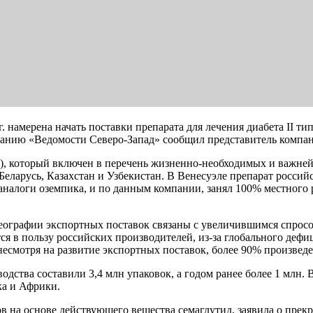
 намерена начать поставки препарата для лечения диабета II тип
данию «Ведомости Северо-Запад» сообщил представитель компа
пика), который включен в перечень жизненно-необходимых и ва
 Беларусь, Казахстан и Узбекистан. В Венесуэле препарат росс
аналоги оземпика, и по данным компании, занял 100% местного р
ографии экспортных поставок связаны с увеличившимся спросом 
я в пользу российских производителей, из-за глобального деф
несмотря на развитие экспортных поставок, более 90% произвед
одства составили 3,4 млн упаковок, а годом ранее более 1 млн
ка и Африки.
тов на основе действующего вещества семаглутид, заявила о пре