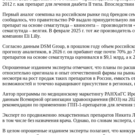
2012 г. как препарат для лечения диабета II типа. Впоследстви
Первый аналог оземпика на российском рынке под брендом сема
сообщалось, что правительство РФ выдало принудительную лиц
препарат на основе семаглутида – квинсента – производителя
семаглутида – велгия. В феврале 2025 г. тот же производитель
компании Eli Lilly.
Согласно данным DSM Group, в прошлом году объем российского
прогнозу аналитиков, в 2026 г. он прибавит еще почти 70% до 
препаратов на основе семаглутида оценивался в $9,1 млрд, а к
Опрошенные изданием эксперты отмечают, что планы по расши
относительно оригинала и опыт отечественной фармы на рынк
несмотря на рост продаж таких препаратов в России, емкость 
возможностей и точечно наращивают присутствие в регионах, г
Автор программы по медицинскому маркетингу РАНХиГС Ирена 
данным Всемирной организации здравоохранения (ВОЗ) на 2024 
рекомендации по применению ГПП-1-препаратов для лечения эт
Эксперт по продвижению лекарственных препаратов Никита Лаг
в том числе без назначения врача. Однако, по словам эксперта
В целом опрошенные изданием эксперты полагают, что конкурен