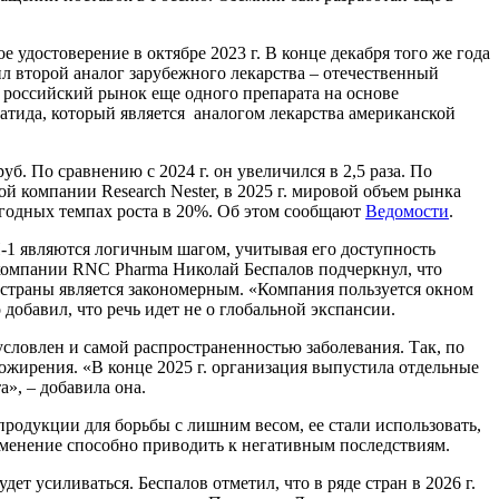
удостоверение в октябре 2023 г. В конце декабря того же года
 второй аналог зарубежного лекарства – отечественный
 российский рынок еще одного препарата на основе
епатида, который является аналогом лекарства американской
. По сравнению с 2024 г. он увеличился в 2,5 раза. По
й компании Research Nester, в 2025 г. мировой объем рынка
ежегодных темпах роста в 20%. Об этом сообщают
Ведомости
.
-1 являются логичным шагом, учитывая его доступность
компании RNC Pharma Николай Беспалов подчеркнул, что
е страны является закономерным. «Компания пользуется окном
добавил, что речь идет не о глобальной экспансии.
ловлен и самой распространенностью заболевания. Так, по
ожирения. «В конце 2025 г. организация выпустила отдельные
», – добавила она.
родукции для борьбы с лишним весом, ее стали использовать,
применение способно приводить к негативным последствиям.
т усиливаться. Беспалов отметил, что в ряде стран в 2026 г.