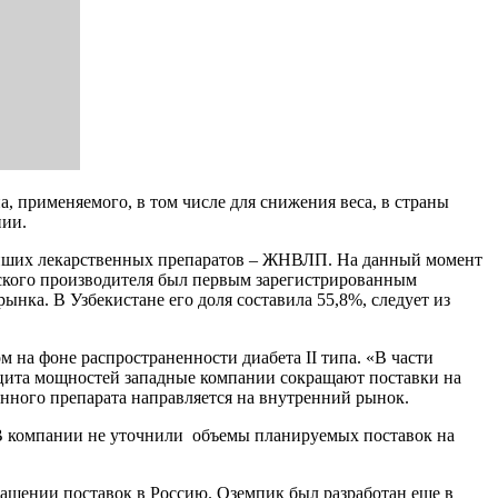
а, применяемого, в том числе для снижения веса, в страны
нии.
жнейших лекарственных препаратов – ЖНВЛП. На данный момент
ийского производителя был первым зарегистрированным
ынка. В Узбекистане его доля составила 55,8%, следует из
на фоне распространенности диабета II типа. «В части
ицита мощностей западные компании сокращают поставки на
енного препарата направляется на внутренний рынок.
. В компании не уточнили объемы планируемых поставок на
кращении поставок в Россию. Оземпик был разработан еще в