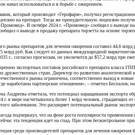
и он начал использоваться и в борьбе с ожирением.
вик, который производит «Герофарм», получил регистрационное 
ензию на препарат. Тогда же принудительную лицензию получил
 «Промомед». В октябре 2024 г. «Промомед» сообщил о выводе на
 сообщил о выводе в продажу препарата тирзетта на основе тирз
 рынка препаратов для лечения ожирения составил 44,6 млрд руб
75 млрд руб. Как следует из данных международной маркетингово
 2035 г., согласно прогнозам, он увеличится до $57,2 млрд при 
рению экспортных поставок российского препарата класса ГПП
ах дружественных стран. Директор по развитию аналитической 
отечественного рынка ограничена, соответственно выход в новы
де наработаны партнерские отношения», – отметил Беспалов, но 
Андреева отметила, что потенциал наращивания экспорта обус
г. в мире насчитывалось более 1 млрд человек, страдающих от 
ого заболевания. Это расширяет потенциальный рынок экспорта
ода подчеркнул, что на фоне роста популярности применения п
, сейчас эта тенденция идет на спад. При этом бесконтрольное 
ция среди производителей препаратов для лечения ожирения буде