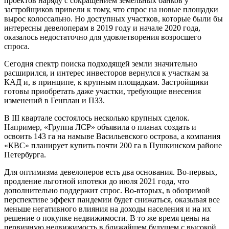
проектов наряду с сокращением земельных банков у
застройщиков привели к тому, что спрос на новые площадки
вырос колоссально. Но доступных участков, которые были бы
интересны девелоперам в 2019 году и начале 2020 года,
оказалось недостаточно для удовлетворения возросшего
спроса.
Сегодня спектр поиска подходящей земли значительно
расширился, и интерес инвесторов вернулся к участкам за
КАД и, в принципе, к крупным площадкам. Застройщики
готовы приобретать даже участки, требующие внесения
изменений в Генплан и ПЗЗ.
В III квартале состоялось несколько крупных сделок.
Например, «Группа ЛСР» объявила о планах создать и
освоить 143 га на намыве Васильевского острова, а компания
«КВС» планирует купить почти 200 га в Пушкинском районе
Петербурга.
Для оптимизма девелоперов есть два основания. Во-первых,
продление льготной ипотеки до июля 2021 года, что
дополнительно поддержит спрос. Во-вторых, в обозримой
перспективе эффект пандемии будет снижаться, оказывая все
меньше негативного влияния на доходы населения и на их
решение о покупке недвижимости. В то же время цены на
первичную недвижимость в ближайшем будущем с высокой