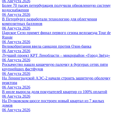
06 Августа 2026
Более 70 тысяч петербуржцев получили обновленную систему
водоснабжения
06 Августа 2026
В Петербурге разработали технологию для облегчения
композитных баллонов
06 Августа 2026
Царское Село примет финал первого сезона велозаезда Tour de
Russie
06 Августа 2026
Великобритания ввела санкции против Озон-банка
06 Августа 2026
Лучший проект КРТ Ленобласти – микрорайон «Город Звёзд»
06 Августа 2026
Роскачество нашло кишечную палочку в бургерах сетях пяти
крупнейших фастфудов
06 Августа 2026
На Ленинградской АЭС-2 начали строить защитную оболочку
реактора
06 Августа 2026
В июле выросла доля покупателей квартир со 100% оплатой
06 Августа 2026
На Пулковском шоссе построен новый квартал из 7 жилых
домов
06 Августа 2026