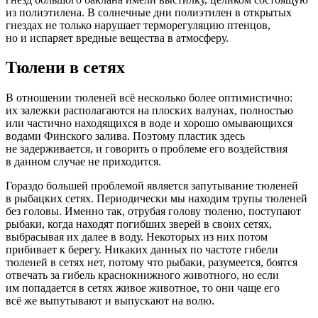
из полиэтилена. В солнечные дни полиэтилен в открытых
гнездах не только нарушает терморегуляцию птенцов,
но и испаряет вредные вещества в атмосферу.
Тюлени в сетях
В отношении тюленей всё несколько более оптимистично:
их залежки располагаются на плоских валунах, полностью
или частично находящихся в воде и хорошо омывающихся
водами Финского залива. Поэтому пластик здесь
не задерживается, и говорить о проблеме его воздействия
в данном случае не приходится.
Гораздо большей проблемой является запутывание тюленей
в рыбацких сетях. Периодически мы находим трупы тюленей
без головы. Именно так, отрубая голову тюленю, поступают
рыбаки, когда находят погибших зверей в своих сетях,
выбрасывая их далее в воду. Некоторых из них потом
прибивает к берегу. Никаких данных по частоте гибели
тюленей в сетях нет, потому что рыбаки, разумеется, боятся
отвечать за гибель краснокнижного животного, но если
им попадается в сетях живое животное, то они чаще его
всё же выпутывают и выпускают на волю.