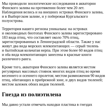
Мы проводили зоологические исследования в акватории
Финского залива на протяжении более чем 20 лет.
Наблюдения велись и на внешних островах Финского залива,
и в Выборгском заливе, и у побережья Кургальского
полуострова.
Территория нашего региона уникальна: на островах
и околоводных биотопах Финского залива зарегистрировано
183 вида птиц, что составляет около 70% птиц,
зарегистрированных в Ленинградской области. Также у нас
живут два вида морских млекопитающих — серый тюлень
и балтийская кольчатая нерпа. При этом более 60 видов птиц
и оба вида млекопитающих занесены в красные книги
различного ранга.
Кроме того, акватория Финского залива является местом
регулярных массовых стоянок многих видов птиц во время
весеннего и осеннего пролетов; местом размножения 90 видов
птиц, обитающих в прибрежной зоне, и двух видов тюленей;
местом залежек обоих видов тюленей.
Гнезда из полиэтилена
Мы давно устали отмечать находки пластика в гнездах