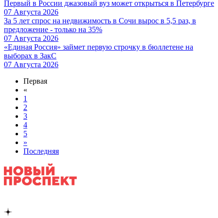
Первый в России джазовый вуз может открыться в Петербурге
07 Августа 2026
За 5 лет спрос на недвижимость в Сочи вырос в 5,5 раз, в
предложение - только на 35%
07 Августа 2026
«Единая Россия» займет первую строчку в бюллетене на
выборах в ЗакС
07 Августа 2026
Первая
«
1
2
3
4
5
»
Последняя