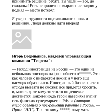
принимать решение: ребята, вы ушли — всё, до
свиданья! Есть неприличное выражение: задницу
поднял — место потерял.
Я уверен: трудности подталкивают к новым
решениям. Люди должны идти вперед!
Игорь Водопьянов, владелец управляющей
компании "Теорема":
— Исход иностранцев из России — это один из
небольших эпизодов на фоне общего п******. Это
как человек с инфарктом лежит, а у него еще
насморк образовался. Иностранный бизнес ничего
отсюда вывезти не сможет, всё придется бросить,
и, может, даже кому-то что-то по дешевке
достанется. Какой-нибудь герой наверняка купит
сеть финских супермаркетов Prisma
(которая
вчера объявила о прекращении работы в России. —
Прим. "НП")
. Так что кому
*****
, кому мать