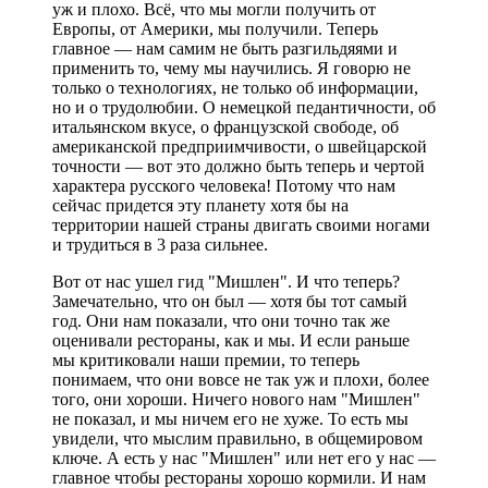
уж и плохо. Всё, что мы могли получить от
Европы, от Америки, мы получили. Теперь
главное — нам самим не быть разгильдяями и
применить то, чему мы научились. Я говорю не
только о технологиях, не только об информации,
но и о трудолюбии. О немецкой педантичности, об
итальянском вкусе, о французской свободе, об
американской предприимчивости, о швейцарской
точности — вот это должно быть теперь и чертой
характера русского человека! Потому что нам
сейчас придется эту планету хотя бы на
территории нашей страны двигать своими ногами
и трудиться в 3 раза сильнее.
Вот от нас ушел гид "Мишлен". И что теперь?
Замечательно, что он был — хотя бы тот самый
год. Они нам показали, что они точно так же
оценивали рестораны, как и мы. И если раньше
мы критиковали наши премии, то теперь
понимаем, что они вовсе не так уж и плохи, более
того, они хороши. Ничего нового нам "Мишлен"
не показал, и мы ничем его не хуже. То есть мы
увидели, что мыслим правильно, в общемировом
ключе. А есть у нас "Мишлен" или нет его у нас —
главное чтобы рестораны хорошо кормили. И нам