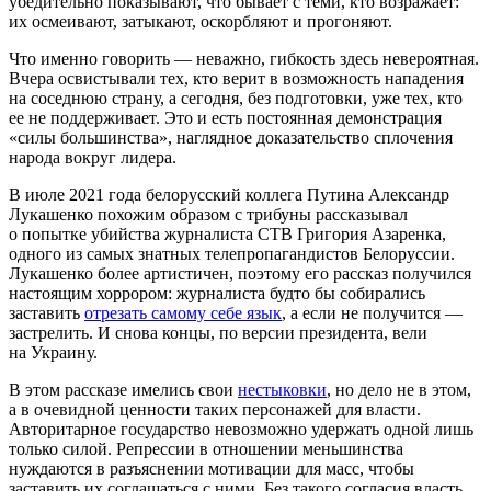
убедительно показывают, что бывает с теми, кто возражает:
их осмеивают, затыкают, оскорбляют и прогоняют.
Что именно говорить — неважно, гибкость здесь невероятная.
Вчера освистывали тех, кто верит в возможность нападения
на соседнюю страну, а сегодня, без подготовки, уже тех, кто
ее не поддерживает. Это и есть постоянная демонстрация
«силы большинства», наглядное доказательство сплочения
народа вокруг лидера.
В июле 2021 года белорусский коллега Путина Александр
Лукашенко похожим образом с трибуны рассказывал
о попытке убийства журналиста СТВ Григория Азаренка,
одного из самых знатных телепропагандистов Белоруссии.
Лукашенко более артистичен, поэтому его рассказ получился
настоящим хоррором: журналиста будто бы собирались
заставить
отрезать самому себе язык
, а если не получится —
застрелить. И снова концы, по версии президента, вели
на Украину.
В этом рассказе имелись свои
нестыковки
, но дело не в этом,
а в очевидной ценности таких персонажей для власти.
Авторитарное государство невозможно удержать одной лишь
только силой. Репрессии в отношении меньшинства
нуждаются в разъяснении мотивации для масс, чтобы
заставить их соглашаться с ними. Без такого согласия власть