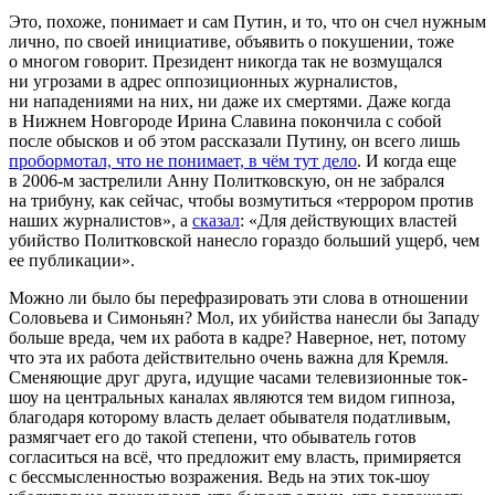
Это, похоже, понимает и сам Путин, и то, что он счел нужным
лично, по своей инициативе, объявить о покушении, тоже
о многом говорит. Президент никогда так не возмущался
ни угрозами в адрес оппозиционных журналистов,
ни нападениями на них, ни даже их смертями. Даже когда
в Нижнем Новгороде Ирина Славина покончила с собой
после обысков и об этом рассказали Путину, он всего лишь
пробормотал, что не понимает, в чём тут дело
. И когда еще
в 2006-м застрелили Анну Политковскую, он не забрался
на трибуну, как сейчас, чтобы возмутиться «террором против
наших журналистов», а
сказал
: «Для действующих властей
убийство Политковской нанесло гораздо больший ущерб, чем
ее публикации».
Можно ли было бы перефразировать эти слова в отношении
Соловьева и Симоньян? Мол, их убийства нанесли бы Западу
больше вреда, чем их работа в кадре? Наверное, нет, потому
что эта их работа действительно очень важна для Кремля.
Сменяющие друг друга, идущие часами телевизионные ток-
шоу на центральных каналах являются тем видом гипноза,
благодаря которому власть делает обывателя податливым,
размягчает его до такой степени, что обыватель готов
согласиться на всё, что предложит ему власть, примиряется
с бессмысленностью возражения. Ведь на этих ток-шоу