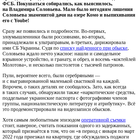
ФСБ. Покушаться собирались, как выяснилось,
на Владимира Соловьева. Мало было негодяям лишения
Соловьева знаменитой дачи на озере Комо и выпихивания
его с Yoube!
Сразу же появились и подробности. Во-первых,
злоумышленники были россиянами, во-вторых,
принадлежали к ультраправым, в-третьих, дирижировала
ими СБ Украины. Судя по
списку найденного при обыске
,
Соловьева ждало нечто ужасное: нашли и самодельное
взрывное устройство, и гранату, и обрез, и восемь «коктейлей
Молотова», и несколько пистолетов с тысячей патронов.
Пули, вероятнее всего, были серебряными —
и с выгравированной маленькой свастикой на каждой.
Впрочем, о таких деталях не сообщалось. Зато, как всегда
в таких случаях, обнаружили также «наркотические средства,
поддельные украинские паспорта с фотографиями членов
группы, националистическую литературу и атрибутику». Всё
это продемонстрировали на видеозаписи обысков.
Хотя самым любопытным эпизодом
оперативной съемки
стоит, наверное, считать показания одного из задержанных,
который признаётся в том, что он «в период с января по март
2022 года приезжал на квартиру, где обсуждались поджоги