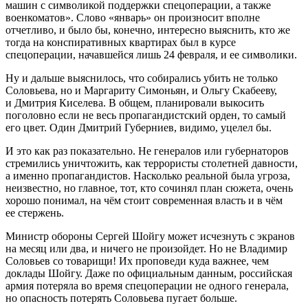
машин с символикой поддержки спецоперации, а также
военкоматов». Слово «январь» он произносит вполне
отчетливо, и было бы, конечно, интересно выяснить, кто же
тогда на конспиративных квартирах был в курсе
спецоперации, начавшейся лишь 24 февраля, и ее символики.
Ну и дальше выяснилось, что собирались убить не только
Соловьева, но и Маргариту Симоньян, и Ольгу Скабееву,
и Дмитрия Киселева. В общем, планировали выкосить
поголовно если не весь пропагандистский орден, то самый
его цвет. Один Дмитрий Губерниев, видимо, уцелел бы.
И это как раз показательно. Не генералов или губернаторов
стремились уничтожить, как террористы столетней давности,
а именно пропагандистов. Насколько реальной была угроза,
неизвестно, но главное, тот, кто сочинял план сюжета, очень
хорошо понимал, на чём стоит современная власть и в чём
ее стержень.
Министр обороны Сергей Шойгу может исчезнуть с экранов
на месяц или два, и ничего не произойдет. Но не Владимир
Соловьев со товарищи! Их проповеди куда важнее, чем
доклады Шойгу. Даже по официальным данным, российская
армия потеряла во время спецоперации не одного генерала,
но опасность потерять Соловьева пугает больше.