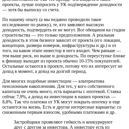
проекты, лучше попросить у УК подтверждение доходности
— хотя бы выписку со счета.
По нашему опыту (а мы недавно проводили такое
исследование по рынку), те, кто заявляют высокую
доходность, подтвердить ее не могут. Все обещания на стадии
строительства — это только предположения. А реальная
доходность в этом бизнесе зависит от проекта (его локации,
концепции, размера номеров, инфраструктуры и др.) и от
того, на каком этапе инвестор в него входит. Чем раньше —
тем выше риск, но выше и доходность. По переуступке ближе
к финишу выходят из проекта обычно 10-15% покупателей.
Остальные остаются в проекте, потому что их интересует не
доход в момент, а доход на долгий период.
Для многих подобные инвестиции — альтернатива
пенсионным накоплениям. Для тех, у кого собственного
капитала не очень много, есть варианты с ипотекой. Ставка
сейчас 7,9%, а доход на инвестиции в наших проектах —
8,8%. Так что платежи от УК могут покрыть ипотеку и еще
останется на жизнь. Есть и другие интересные варианты: со
сниженным первым взносом, удобными платежами и др.
Застройщики проявляют гибкость и конкурируют
друг с другом за инвестора. А инвестору есть из