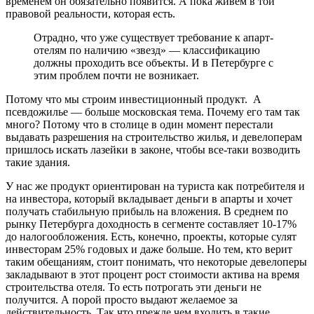
временем он обязательно появится. А пока живем в той
правовой реальности, которая есть.
Отрадно, что уже существует требование к апарт-
отелям по наличию «звезд» — классификацию
должны проходить все объекты. И в Петербурге с
этим проблем почти не возникает.
Потому что мы строим инвестиционный продукт. А
псевдожилье — больше московская тема. Почему его там так
много? Потому что в столице в один момент перестали
выдавать разрешения на строительство жилья, и девелоперам
пришлось искать лазейки в законе, чтобы все-таки возводить
такие здания.
У нас же продукт ориентирован на туриста как потребителя и
на инвестора, который вкладывает деньги в апарты и хочет
получать стабильную прибыль на вложения. В среднем по
рынку Петербурга доходность в сегменте составляет 10-17%
до налогообложения. Есть, конечно, проекты, которые сулят
инвесторам 25% годовых и даже больше. Но тем, кто верит
таким обещаниям, стоит понимать, что некоторые девелоперы
закладывают в этот процент рост стоимости актива на время
строительства отеля. То есть потрогать эти деньги не
получится. А порой просто выдают желаемое за
действительность. Так что прежде чем входить в такие