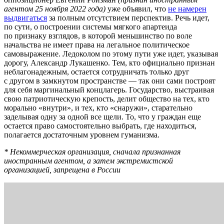
агентом 25 ноября 2022 года)
уже объявил, что
не намерен
выдвигаться
за полным отсутствием перспектив. Речь идет,
по сути, о построении системы мягкого апартеида
по признаку взглядов, в которой меньшинство по воле
начальства не имеет права на легальное политическое
самовыражение. Ледоколом по этому пути уже идет, указывая
дорогу, Александр Лукашенко. Тем, кто официально признан
неблагонадежным, остается сотрудничать только друг
с другом в замкнутом пространстве — так они сами построят
для себя маргинальный концлагерь. Государство, выстраивая
свою патриотическую крепость, делит общество на тех, кто
морально «внутри», и тех, кто «снаружи», старательно
заделывая одну за одной все щели. То, что у граждан еще
остается право самостоятельно выбрать, где находиться,
полагается достаточным уровнем гуманизма.
* Некоммерческая организация, сначала признанная
иностранным агентом, а затем экстремистской
организацией, запрещена в России