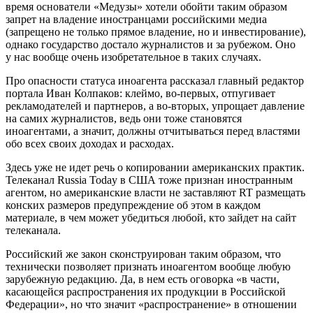
время основатели «Медузы» хотели обойти таким образом
запрет на владение иностранцами российскими медиа
(запрещено не только прямое владение, но и инвестирование),
однако государство достало журналистов и за рубежом. Оно
у нас вообще очень изобретательное в таких случаях.
Про опасности статуса иноагента рассказал главный редактор
портала Иван Колпаков: клеймо, во-первых, отпугивает
рекламодателей и партнеров, а во-вторых, упрощает давление
на самих журналистов, ведь они тоже становятся
иноагентами, а значит, должны отчитываться перед властями
обо всех своих доходах и расходах.
Здесь уже не идет речь о копировании американских практик.
Телеканал Russia Today в США тоже признан иностранным
агентом, но американские власти не заставляют RT размещать
конских размеров предупреждение об этом в каждом
материале, в чем может убедиться любой, кто зайдет на сайт
телеканала.
Российский же закон сконструирован таким образом, что
технически позволяет признать иноагентом вообще любую
зарубежную редакцию. Да, в нем есть оговорка «в части,
касающейся распространения их продукции в Российской
Федерации», но что значит «распространение» в отношении