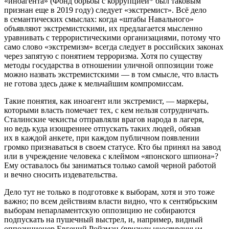
«иноагента» (Фонд борьбы с коррупцией* был таковым
признан еще в 2019 году) следует «экстремист». Всё дело
в семантических смыслах: когда «штабы Навального»
объявляют экстремистскими, их предлагается мысленно
уравнивать с террористическими организациями, потому что
само слово «экстремизм» всегда следует в российских законах
через запятую с понятием терроризма. Хотя по существу
методы государства в отношении уличной оппозиции тоже
можно назвать экстремистскими — в том смысле, что власть
не готова здесь даже к мельчайшим компромиссам.
Такие понятия, как иноагент или экстремист, — маркеры,
которыми власть помечает тех, с кем нельзя сотрудничать.
Сталинские чекисты отправляли врагов народа в лагеря,
но ведь куда изощреннее отпускать таких людей, обязав
их в каждой анкете, при каждом публичном появлении
громко признаваться в своем статусе. Кто бы принял на завод
или в учреждение человека с клеймом «японского шпиона»?
Ему оставалось бы заниматься только самой черной работой
и вечно сносить издевательства.
Дело тут не только в подготовке к выборам, хотя и это тоже
важно; по всем действиям власти видно, что к сентябрьским
выборам непарламентскую оппозицию не собираются
подпускать на пушечный выстрел, и, например, видный
оппозиционер Евгений Ройзман
(признан иностранным