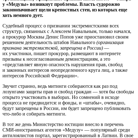
у «Медузы» возникнут проблемы. Власть судорожно
законопачивает щели крепостных стен, из которых еще
хоть немного дует.
Судебный процесс о признании экстремистскими всех
структур, связанных с Алексеем Навальным, только начался,
а прокурор Москвы Денис Попов уже приостановил своим
решением деятельность штабов Навального
(организация
признана экстремистской, запрещена в России)
—
их участники, пишет прокурор, размещают в интернете
призывы к несогласованным демонстрациям, а это
«представляет явную опасность нарушения прав, свобод
и законных интересов неопределенного круга лиц, а также
интересов Российской Федерации».
Звучит странно, ведь митинги собираются как раз под
лозунгами защиты прав и свобод граждан — хотя бы свободы
открыто участвовать в выборах. Но сомнений в исходе
процесса не предвидится: и фонды, и «штабы», очевидно,
будут запрещены в России, им будет запрещено публиковать
что-либо и собирать митинги.
В тот же день Министерство юстиции внесло в перечень
СМИ-иностранных агентов «Медузу» — популярный среди
антилоялистов портал, зарегистрированный в Латвии. В свое