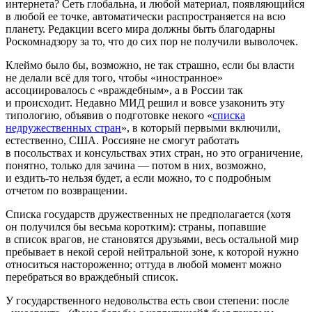
интернета? Сеть глобальна, и любой материал, появляющийся
в любой ее точке, автоматически распространяется на всю
планету. Редакции всего мира должны быть благодарны
Роскомнадзору за то, что до сих пор не получили выволочек.
Клеймо было бы, возможно, не так страшно, если бы власти
не делали всё для того, чтобы «иностранное»
ассоциировалось с «враждебным», а в России так
и происходит. Недавно МИД решил и вовсе узаконить эту
типологию, объявив о подготовке некого «
списка
недружественных стран
», в который первыми включили,
естественно, США. Россияне не смогут работать
в посольствах и консульствах этих стран, но это ограничение,
понятно, только для зачина — потом в них, возможно,
и ездить-то нельзя будет, а если можно, то с подробным
отчетом по возвращении.
Списка государств дружественных не предполагается (хотя
он получился бы весьма коротким): страны, попавшие
в список врагов, не становятся друзьями, весь остальной мир
пребывает в некой серой нейтральной зоне, к которой нужно
относиться настороженно; оттуда в любой момент можно
перебраться во враждебный список.
У государственного недовольства есть свои степени: после