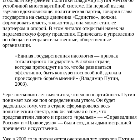
В области внутренней политики Владимир Путин мечтал об
устойчивой многопартийной системе. На первый взгляд
звучало вдохновляюще: политическая партия, говорил глава
государства на съезде движения «Единство», должна
формировать власть, только тогда она может стать ее
партнером и опорой. В этом читался открытый намек на
парламентскую форму правления. Привлекать к управлению
он обещал и неправительственные, общественные
организации.
«Единая государственная идеология — признак
тоталитарного государства. В любой стране,
которая претендует на то, чтобы развиваться
эффективно, быть конкурентоспособной, должна
происходить борьба мнений» (Владимир Путин,
2003).
Через несколько лет выяснится, что многопартийность Путин
понимает все же под определенным углом. Он будет
радоваться тому, что в стране сформировался весь
политический спектр, как бы забывая о том, что
представители левого и правого «крыльев» — «Справедливая
Россия» и «Правое дело» — были созданы администрацией
президента искусственно.
Уже в 2000 году проявляются очертания тех взглядов Путина,