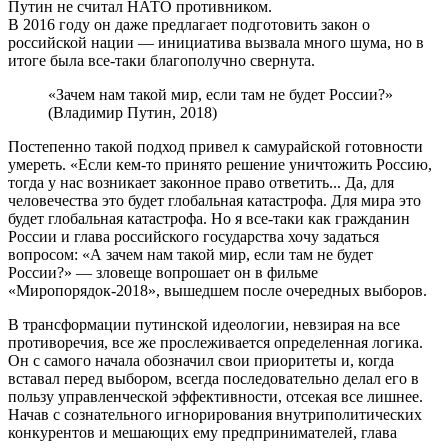
Путин не считал НАТО противником.
В 2016 году он даже предлагает подготовить закон о
российской нации — инициатива вызвала много шума, но в
итоге была все-таки благополучно свернута.
«Зачем нам такой мир, если там не будет России?»
(Владимир Путин, 2018)
Постепенно такой подход привел к самурайской готовности
умереть. «Если кем-то принято решение уничтожить Россию,
тогда у нас возникает законное право ответить... Да, для
человечества это будет глобальная катастрофа. Для мира это
будет глобальная катастрофа. Но я все-таки как гражданин
России и глава российского государства хочу задаться
вопросом: «А зачем нам такой мир, если там не будет
России?» — зловеще вопрошает он в фильме
«Миропорядок-2018», вышедшем после очередных выборов.
В трансформации путинской идеологии, невзирая на все
противоречия, все же прослеживается определенная логика.
Он с самого начала обозначил свои приоритеты и, когда
вставал перед выбором, всегда последовательно делал его в
пользу управленческой эффективности, отсекая все лишнее.
Начав с сознательного игнорирования внутриполитических
конкурентов и мешающих ему предпринимателей, глава