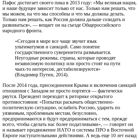
Пафос достигает своего пика в 2013 году: «Мы великая нация,
и наше будущее зависит только от нас. Только нам решать, что
мы можем, на что мы способны и что мы должны делать.
Только нам решать, как Россия должна дальше созидать и
развиваться», — вещает он на съезде Общероссийского
народного фронта.
«Сегодня в мире все чаще звучит язык
ультиматумов и санкций. Само понятие
государственного суверенитета размывается.
Неугодные режимы, страны, которые проводят
независимую политику или просто стоят на пути
чьих‑то интересов, дестабилизируются»
(Владимир Путин, 2014).
После 2014 года, присоединения Крыма и включения санкций
отношения с Западом не просто портятся — фактически
рвутся. Президент переходит к риторике открытого
противостояния: «Попытки раскачать общественно-
политическую ситуацию, ослабить Россию, ударить по
уязвимым, проблемным местам, безусловно,
предпринимаются и будут предприниматься с тем, прежде
всего, чтобы сделать нас более податливыми», — говорит он
и называет продвижение НАТО и системы ПРО в Восточной
Европе наступательными действиями. А ведь еще 10 лет назад