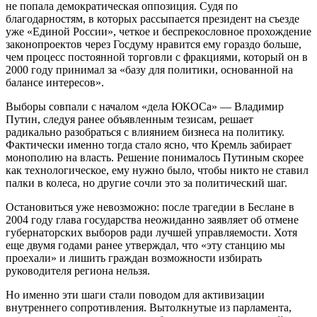
не попала демократическая оппозиция. Судя по
благодарностям, в которых рассыпается президент на съезде
уже «Единой России», четкое и беспрекословное прохождение
законопроектов через Госдуму нравится ему гораздо больше,
чем процесс постоянной торговли с фракциями, который он в
2000 году принимал за «базу для политики, основанной на
балансе интересов».
Выборы совпали с началом «дела ЮКОСа» — Владимир
Путин, следуя ранее объявленным тезисам, решает
радикально разобраться с влиянием бизнеса на политику.
Фактически именно тогда стало ясно, что Кремль забирает
монополию на власть. Решение понималось Путиным скорее
как технологическое, ему нужно было, чтобы никто не ставил
палки в колеса, но другие сочли это за политический шаг.
Остановиться уже невозможно: после трагедии в Беслане в
2004 году глава государства неожиданно заявляет об отмене
губернаторских выборов ради лучшей управляемости. Хотя
еще двумя годами ранее утверждал, что «эту станцию мы
проехали» и лишить граждан возможности избирать
руководителя региона нельзя.
Но именно эти шаги стали поводом для активизации
внутреннего сопротивления. Вытолкнутые из парламента,