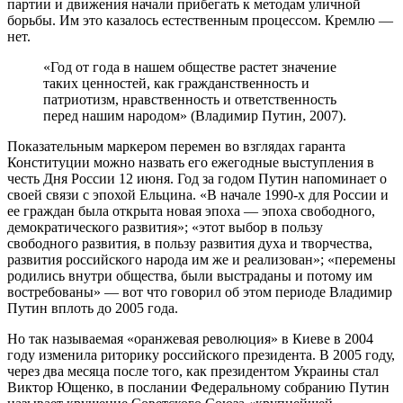
партии и движения начали прибегать к методам уличной
борьбы. Им это казалось естественным процессом. Кремлю —
нет.
«Год от года в нашем обществе растет значение
таких ценностей, как гражданственность и
патриотизм, нравственность и ответственность
перед нашим народом» (Владимир Путин, 2007).
Показательным маркером перемен во взглядах гаранта
Конституции можно назвать его ежегодные выступления в
честь Дня России 12 июня. Год за годом Путин напоминает о
своей связи с эпохой Ельцина. «В начале 1990-х для России и
ее граждан была открыта новая эпоха — эпоха свободного,
демократического развития»; «этот выбор в пользу
свободного развития, в пользу развития духа и творчества,
развития российского народа им же и реализован»; «перемены
родились внутри общества, были выстраданы и потому им
востребованы» — вот что говорил об этом периоде Владимир
Путин вплоть до 2005 года.
Но так называемая «оранжевая революция» в Киеве в 2004
году изменила риторику российского президента. В 2005 году,
через два месяца после того, как президентом Украины стал
Виктор Ющенко, в послании Федеральному собранию Путин