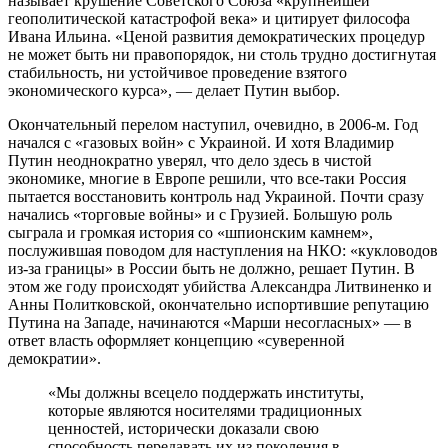
называет крушение Советского Союза «крупнейшей
геополитической катастрофой века» и цитирует философа
Ивана Ильина. «Ценой развития демократических процедур
не может быть ни правопорядок, ни столь трудно достигнутая
стабильность, ни устойчивое проведение взятого
экономического курса», — делает Путин выбор.
Окончательный перелом наступил, очевидно, в 2006-м. Год
начался с «газовых войн» с Украиной. И хотя Владимир
Путин неоднократно уверял, что дело здесь в чистой
экономике, многие в Европе решили, что все-таки Россия
пытается восстановить контроль над Украиной. Почти сразу
начались «торговые войны» и с Грузией. Большую роль
сыграла и громкая история со «шпионским камнем»,
послужившая поводом для наступления на НКО: «кукловодов
из-за границы» в России быть не должно, решает Путин. В
этом же году происходят убийства Александра Литвиненко и
Анны Политковской, окончательно испортившие репутацию
Путина на Западе, начинаются «Марши несогласных» — в
ответ власть оформляет концепцию «суверенной
демократии».
«Мы должны всецело поддержать институты,
которые являются носителями традиционных
ценностей, исторически доказали свою
способность передавать их из поколения в