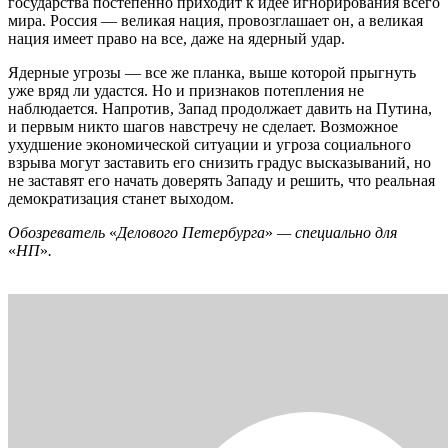
государства постепенно приходит к идее игнорирования всего
мира. Россия — великая нация, провозглашает он, а великая
нация имеет право на все, даже на ядерный удар.
Ядерные угрозы — все же планка, выше которой прыгнуть
уже вряд ли удастся. Но и признаков потепления не
наблюдается. Напротив, Запад продолжает давить на Путина,
и первым никто шагов навстречу не сделает. Возможное
ухудшение экономической ситуации и угроза социального
взрыва могут заставить его снизить градус высказываний, но
не заставят его начать доверять Западу и решить, что реальная
демократизация станет выходом.
Обозреватель
«
Делового Петербурга
»
— специально для
«
НП
»
.