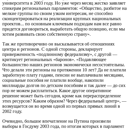
университета в 2003 году. Но уже через месяц жестко заявляет
спикерам региональных парламентов: «Общество, разбитое на
мелкие группы по своим узким интересам, не способно
сконцентрироваться на реализации крупных национальных
проектов... по основным ключевым подходам нам все равно
придется договориться, выработать общую позицию, если мы
хотим развивать свою собственную страну».
Так же противоречиво он высказывается об отношениях
центра и регионов. С одной стороны, декларирует
приверженность «подлинному федерализму», с другой —
критикует региональных «баронов». «Подавляющее
большинство наших регионов экономически несостоятельны.
Что делали эти регионы на протяжении 10 лет? Да не платили
заработную плату годами, пенсии не выплачивали месяцами,
социальные пособия не платили вообще, накопили
миллиарды долгов по детским пособиям и так далее — до сих
пор не можем расплатиться. Какое другое оперативное
решение может быть сегодня, кроме как перераспределение
этих ресурсов? Каким образом? Через федеральный центр», —
возмущается он во время одной из первых прямых линий в
2002 году.
Очевидно, большое впечатление на Путина произвели
выборы в Госдуму 2003 года, по итогам которых в парламент