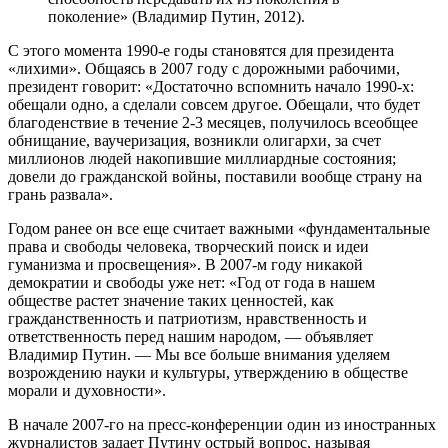
поколение» (Владимир Путин, 2012).
С этого момента 1990-е годы становятся для президента
«лихими». Общаясь в 2007 году с дорожными рабочими,
президент говорит: «Достаточно вспомнить начало 1990-х:
обещали одно, а сделали совсем другое. Обещали, что будет
благоденствие в течение 2-3 месяцев, получилось всеобщее
обнищание, ваучеризация, возникли олигархи, за счет
миллионов людей накопившие миллиардные состояния;
довели до гражданской войны, поставили вообще страну на
грань развала».
Годом ранее он все еще считает важными «фундаментальные
права и свободы человека, творческий поиск и идеи
гуманизма и просвещения». В 2007-м году никакой
демократии и свободы уже нет: «Год от года в нашем
обществе растет значение таких ценностей, как
гражданственность и патриотизм, нравственность и
ответственность перед нашим народом, — объявляет
Владимир Путин. — Мы все больше внимания уделяем
возрождению науки и культуры, утверждению в обществе
морали и духовности».
В начале 2007-го на пресс-конференции один из иностранных
журналистов задает Путину острый вопрос, называя