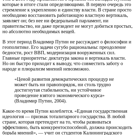
которые в итоге стали определяющими. В первую очередь это
стремление к укреплению и единству власти. В стране просто
необходимо восстановить работающую властную вертикаль,
заявляет он; без нее ни федеральный парламент, ни
правительство, ни даже президент не могут добиться простых,
но абсолютно необходимых вещей.
В этот период Владимир Путин не рассуждает о философии и
геополитике. Его задачи сугубо рациональны: преодоление
бедности, рост ВВП, модернизация вооруженных сил.
Главные приоритеты: диктатура закона и вертикаль власти.
Но он быстро приходит к выводу, что совместить заботу о
народе и плюрализм мнений невозможно.
«Ценой развития демократических процедур не
может быть ни правопорядок, ни столь трудно
достигнутая стабильность, ни устойчивое
проведение взятого экономического курса»
(Владимир Путин, 2004).
Какое-то время Путин колеблется. «Единая государственная
идеология — признак тоталитарного государства. В любой
стране, которая претендует на то, чтобы развиваться
эффективно, быть конкурентоспособной, должна происходить
борьба мнений», — учит он студентов Калининградского