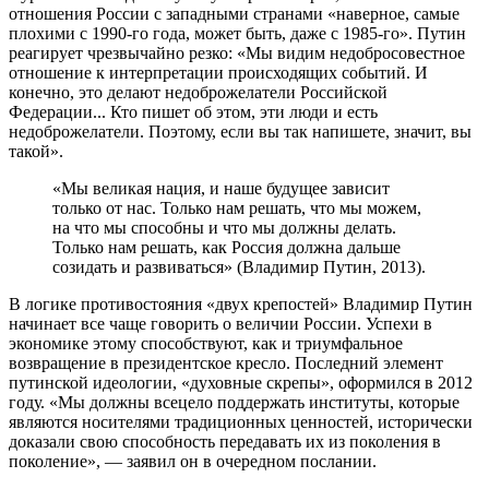
отношения России с западными странами «наверное, самые
плохими с 1990-го года, может быть, даже с 1985-го». Путин
реагирует чрезвычайно резко: «Мы видим недобросовестное
отношение к интерпретации происходящих событий. И
конечно, это делают недоброжелатели Российской
Федерации... Кто пишет об этом, эти люди и есть
недоброжелатели. Поэтому, если вы так напишете, значит, вы
такой».
«Мы великая нация, и наше будущее зависит
только от нас. Только нам решать, что мы можем,
на что мы способны и что мы должны делать.
Только нам решать, как Россия должна дальше
созидать и развиваться» (Владимир Путин, 2013).
В логике противостояния «двух крепостей» Владимир Путин
начинает все чаще говорить о величии России. Успехи в
экономике этому способствуют, как и триумфальное
возвращение в президентское кресло. Последний элемент
путинской идеологии, «духовные скрепы», оформился в 2012
году. «Мы должны всецело поддержать институты, которые
являются носителями традиционных ценностей, исторически
доказали свою способность передавать их из поколения в
поколение», — заявил он в очередном послании.