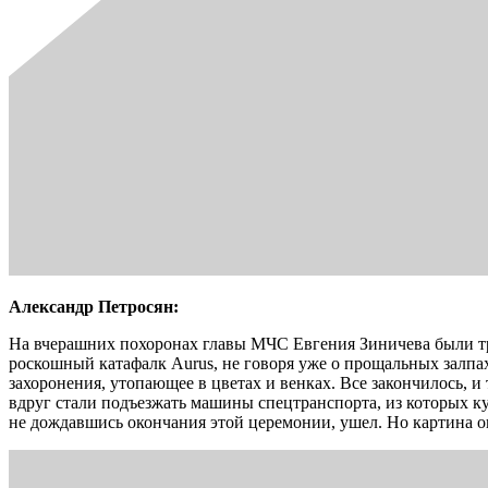
Александр Петросян:
На вчерашних похоронах главы МЧС Евгения Зиничева были тр
роскошный катафалк Aurus, не говоря уже о прощальных залпах
захоронения, утопающее в цветах и венках. Все закончилось, и
вдруг стали подъезжать машины спецтранспорта, из которых кур
не дождавшись окончания этой церемонии, ушел. Но картина о