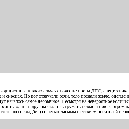
адиционные в таких случаях почести: посты ДПС, спецтехника, 
 и сиренах. Но вот отзвучали речи, тело предали земле, оцепл
 тут началось самое необычное. Несмотря на невероятное количе
санты один за другим стали выгружать новые и новые огромные ве
пустевшего кладбища с нескончаемым шествием носителей венков