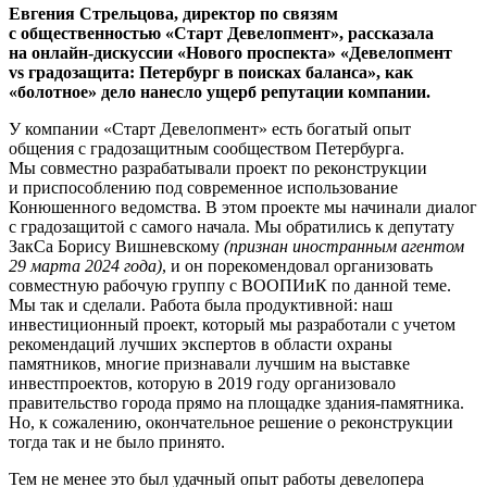
Евгения Стрельцова, директор по связям
с общественностью «Старт Девелопмент», рассказала
на онлайн-дискуссии «Нового проспекта» «Девелопмент
vs градозащита: Петербург в поисках баланса», как
«болотное» дело нанесло ущерб репутации компании.
У компании «Старт Девелопмент» есть богатый опыт
общения с градозащитным сообществом Петербурга.
Мы совместно разрабатывали проект по реконструкции
и приспособлению под современное использование
Конюшенного ведомства. В этом проекте мы начинали диалог
с градозащитой с самого начала. Мы обратились к депутату
ЗакСа Борису Вишневскому
(признан иностранным агентом
29 марта 2024 года)
, и он порекомендовал организовать
совместную рабочую группу с ВООПИиК по данной теме.
Мы так и сделали. Работа была продуктивной: наш
инвестиционный проект, который мы разработали с учетом
рекомендаций лучших экспертов в области охраны
памятников, многие признавали лучшим на выставке
инвестпроектов, которую в 2019 году организовало
правительство города прямо на площадке здания-памятника.
Но, к сожалению, окончательное решение о реконструкции
тогда так и не было принято.
Тем не менее это был удачный опыт работы девелопера