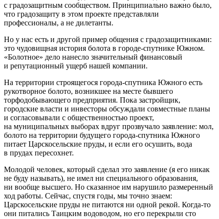
с градозащитным сообществом. Принципиально важно было,
что градозащиту в этом проекте представляли
профессионалы, а не дилетанты.
Но у нас есть и другой пример общения с градозащитниками:
это чудовищная история болота в городе-спутнике Южном.
«Болотное» дело нанесло значительный финансовый
и репутационный ущерб нашей компании.
На территории строящегося города-спутника Южного есть
рукотворное болото, возникшее на месте бывшего
торфодобывающего предприятия. Пока застройщик,
городские власти и инвесторы обсуждали совместные планы
и согласовывали с общественностью проект,
на муниципальных выборах вдруг прозвучало заявление: мол,
болото на территории будущего города-спутника Южного
питает Царскосельские пруды, и если его осушить, вода
в прудах пересохнет.
Молодой человек, который сделал это заявление (я его никак
не буду называть), не имел ни специального образования,
ни вообще высшего. Но сказанное им нарушило размеренный
ход работы. Сейчас, спустя годы, мы точно знаем:
Царскосельские пруды не питаются ни одной рекой. Когда-то
они питались Таицким водоводом, но его перекрыли сто