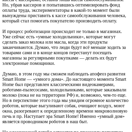
Но, убрав кассиров и попытавшись оптимизировать фонд
оплаты труда, экспериментаторы в какой-то момент были
вынуждены приставить к кассе самообслуживания человека,
который стал помогать покупателю производить оплату.
И процесс роботизации происходит не только в магазинах.
Уже сейчас есть «умные холодильники», которые могут
сделать заказ молока или масла, когда эти продукты
заканчиваются. Думаю, что люди будут всё меньше ходить за
товарами сами и в конце концов перестанут посещать
магазины за регулярными покупками — делать их будут
электронные помощники.
Думаю, в этом году мы сможем наблюдать апофеоз развития
Smart Home — «умного дома». До настоящего момента Smart
Home был представлен классическими видеокамерами,
роботами-пылесосами, холодильниками, которые заказывали
молоко (пока не на территории РФ) и, возможно, чем-то еще.
Но в перспективе этого года мы увидим огромное количество
роботов, которые выгуливают собак, очищают воздух, моют
окна, разогревают к определенному времени микроволновую
печь и пр. Наступает эра Smart Home! Именно «умный дом»
является проводником роботов в наш быт.