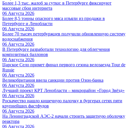
Более 1,3 тыс. жалоб за сутки: в Петербурге фиксируют
массовые сбои интернета
06 Августа 2026
Более 8,5 тонны опасного мяса изъяли из продажи в
Петербурге и Ленобласти
06 Августа 2026
Более 70 тысяч петербуржцев получили обновленную систему
водоснабжения
06 Августа 2026
В Петербурге разработали технологию для облегчения
композитных баллонов
06 Августа 2026
Царское Село примет финал первого сезона велозаезда Tour de
Russie
06 Августа 2026
Великобритания ввела санкции против Озон-банка
06 Августа 2026
Лучший проект КРТ Ленобласти – микрорайон «Город Звёзд»
06 Августа 2026
Роскачество нашло кишечную палочку в бургерах сетях пяти
крупнейших фастфудов
06 Августа 2026
На Ленинградской АЭС-2 начали строить защитную оболочку
реактора
06 Августа 2026