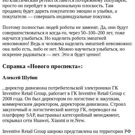
Но классический ретейл останется по-прежнему популярен,
просто он перейдет в эмоциональную плоскость. Там
продавец будет дарить покупателю эмоции и улыбки, а
покупатели — совершать индивидуальные покупки.
Поэтому полностью людей роботы не заменят. Да, они будут
совершенствоваться и когда-то, через 50–100–200 лет, тоже
научатся улыбаться. Но наделить робота эмпатией
невозможно! Ведь и человека наделить эмпатией невозможно:
она либо есть, либо ее нет. Можно научиться улыбаться, но
искренне радоваться — нет. Это и будет ценно!
Справка «Нового проспекта»:
Алексей Шубин
, директор дивизиона потребительской электроники ГК
Inventive Retail Group, работает в ГК Inventive Retail Group с
2008 года. Он был директором по логистике и закупкам,
коммерческим директором, директором дивизиона. Строил
закупочный и логистический контур ГК, переводил на
платформу SAP, выстраивал категорийный менеджмент,
открывал сети Huawei, Xiaomi и re.New.
Inventive Retail Group широко представлена на территории РФ