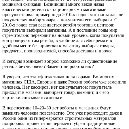
мощными скачками. Возникший много веков назад
классический ретейл со стационарными магазинами
просуществовал примерно до 2010-х годов: магазины давали
покупателям выбор товара, а покупатели его выбирали. С
2010-х годов стал развиваться ретейл торговых центров:
покупатели выбирали магазины. А в последние годы мир
стремительно переходит на новый уровень, когда покупатели
контролируют сам ретейл, в удобное для себя время и в
удобном месте без привязки к магазину выбирая товары,
продукты, производителей, способы доставки и прочее.
И сегодня возникает вопрос: возможно ли существование
ретейла без человека? Заменят ли роботы нас?
Я уверен, что эта «фантастика» не за горами. Во многих
магазинах США, Европы и даже России роботы уже заменили
человека. Нет кассиров, нет консультантов: покупатель
приходит в магазин, выбирает товар, выходит, и с его
карточки списываются деньги.
В перспективе 10–20–30 лет роботы в магазинах будут
заменять человека повсеместно. Это уже происходит: даже в
России один из гипермаркетов строительных материалов
попробовал провести эксперимент: убрал традиционные
кассы с кассирами, оставив лишь кассы самообслуживания.