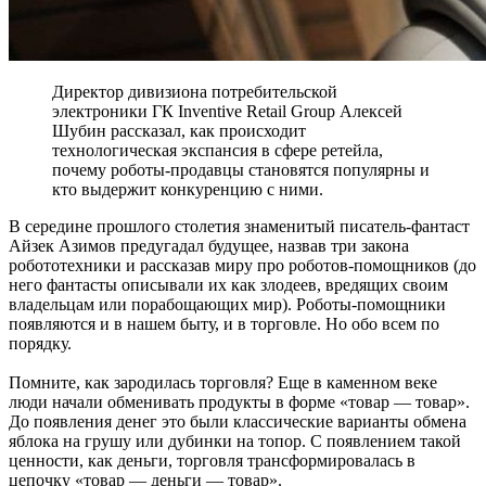
Директор дивизиона потребительской
электроники ГК Inventive Retail Group Алексей
Шубин рассказал, как происходит
технологическая экспансия в сфере ретейла,
почему роботы-продавцы становятся популярны и
кто выдержит конкуренцию с ними.
В середине прошлого столетия знаменитый писатель-фантаст
Айзек Азимов предугадал будущее, назвав три закона
робототехники и рассказав миру про роботов-помощников (до
него фантасты описывали их как злодеев, вредящих своим
владельцам или порабощающих мир). Роботы-помощники
появляются и в нашем быту, и в торговле. Но обо всем по
порядку.
Помните, как зародилась торговля? Еще в каменном веке
люди начали обменивать продукты в форме «товар — товар».
До появления денег это были классические варианты обмена
яблока на грушу или дубинки на топор. С появлением такой
ценности, как деньги, торговля трансформировалась в
цепочку «товар — деньги — товар».