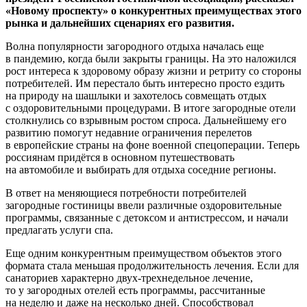
«Новому проспекту» о конкурентных преимуществах этого
рынка и дальнейших сценариях его развития.
Волна популярности загородного отдыха началась еще
в пандемию, когда были закрыты границы. На это наложился
рост интереса к здоровому образу жизни и ретриту со стороны
потребителей. Им перестало быть интересно просто ездить
на природу на шашлыки и захотелось совмещать отдых
с оздоровительными процедурами. В итоге загородные отели
столкнулись со взрывным ростом спроса. Дальнейшему его
развитию помогут недавние ограничения перелетов
в европейские страны на фоне военной спецоперации. Теперь
россиянам придётся в основном путешествовать
на автомобиле и выбирать для отдыха соседние регионы.
В ответ на меняющиеся потребности потребителей
загородные гостиницы ввели различные оздоровительные
программы, связанные с детоксом и антистрессом, и начали
предлагать услуги спа.
Еще одним конкурентным преимуществом объектов этого
формата стала меньшая продолжительность лечения. Если для
санаториев характерно двух-трехнедельное лечение,
то у загородных отелей есть программы, рассчитанные
на неделю и даже на несколько дней. Способствовал