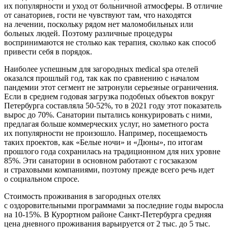
их популярности и уход от больничной атмосферы. В отличие
от санаториев, гости не чувствуют там, что находятся
на лечении, поскольку рядом нет маломобильных или
больных людей. Поэтому различные процедуры
воспринимаются не столько как терапия, сколько как способ
привести себя в порядок.
Наиболее успешным для загородных medical spa отелей
оказался прошлый год, так как по сравнению с началом
пандемии этот сегмент не затронули серьезные ограничения.
Если в среднем годовая загрузка подобных объектов вокруг
Петербурга составляла 50-52%, то в 2021 году этот показатель
вырос до 70%. Санатории пытались конкурировать с ними,
предлагая больше коммерческих услуг, но заметного роста
их популярности не произошло. Например, посещаемость
таких проектов, как «Белые ночи» и «Дюны», по итогам
прошлого года сохранилась на традиционном для них уровне
85%. Эти санатории в основном работают с госзаказом
и страховыми компаниями, поэтому прежде всего речь идет
о социальном спросе.
Стоимость проживания в загородных отелях
с оздоровительными программами за последние годы выросла
на 10-15%. В Курортном районе Санкт-Петербурга средняя
цена дневного проживания варьируется от 2 тыс. до 5 тыс.