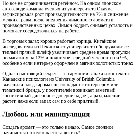
Но всё не ограничивается ретейлом. На одном японском
автозаводе команда ученых из университета Окаяма
зафиксировала рост производительности на 7% и снижение
мелких травм после внедрения лимонного аромата в
производственных цехах. Лимон бодрит, снимает усталость и
помогает сосредоточиться на работе.
В торговых залах хорошо работает корица. Китайские
исследователи из Пекинского университета обнаружили: ее
теплый пряный шлейф увеличивает среднее время прогулки
по магазину на 12% и поднимает средний чек почти на 9%,
особенно если интерьер оформлен в мягких золотистых тонах.
Однако настоящий секрет — в гармонии запаха и контекста.
Канадские психологи из University of British Columbia
выяснили: когда аромат не совпадает с интерьером или
тематикой бренда, у посетителей возникает заметный
когнитивный диссонанс: доверие падает, а раздражение
растет, даже если запах сам по себе приятный.
Любовь или манипуляция
Создать аромат — это только начало. Самое сложное
начинается потом: как его защитить?