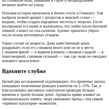
на головную боль, першение в горле и непреодолимое
желание выйти на улицу.
Похожая история произошла в бизнес-отеле в Гонконге. Там
выбрали резкий аромат с цитрусом и морской солью —
видимо, чтобы создать ощущение чистоты и энергии. Гости
восприняли его иначе и жаловались, что лобби пахло бытовой
химией, а вовсе не спа-салоном. Аромат пришлось убрать
после волны негативных отзывов.
Такие случаи не редкость. Даже качественный запах
раздражает, если его слишком много или он не к месту.
Слишком яркий — в жарком климате, слишком сладкий — в
переговорной, слишком сильный — там, где люди не ожидают
никакого запаха вовсе.
Вдохните глубже
Целый ряд исследований подтверждает, что приятные запахи
повышают позитивные реакции клиентов на 3–15%. Так, в
благоухающих магазинах покупатели проводят больше
времени и тратят больше денег. Ароматы прямо влияют на
эмоциональную память: люди связывают бренд с тем самым
«приятно пахнущим» моментом.