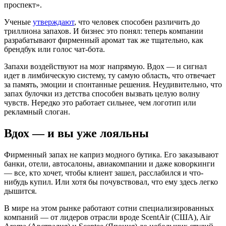
проспект».
Ученые
утверждают
, что человек способен различить до
триллиона запахов. И бизнес это понял: теперь компании
разрабатывают фирменный аромат так же тщательно, как
брендбук или голос чат-бота.
Запахи воздействуют на мозг напрямую. Вдох — и сигнал
идет в лимбическую систему, ту самую область, что отвечает
за память, эмоции и спонтанные решения. Неудивительно, что
запах булочки из детства способен вызвать целую волну
чувств. Нередко это работает сильнее, чем логотип или
рекламный слоган.
Вдох — и вы уже лояльны
Фирменный запах не каприз модного бутика. Его заказывают
банки, отели, автосалоны, авиакомпании и даже коворкинги
— все, кто хочет, чтобы клиент зашел, расслабился и что-
нибудь купил. Или хотя бы почувствовал, что ему здесь легко
дышится.
В мире на этом рынке работают сотни специализированных
компаний — от лидеров отрасли вроде ScentAir (США), Air