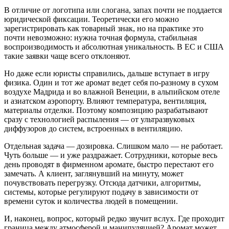
В отличие от логотипа или слогана, запах почти не поддается
юридической фиксации. Теоретически его можно
зарегистрировать как товарный знак, но на практике это
почти невозможно: нужна точная формула, стабильная
воспроизводимость и абсолютная уникальность. В ЕС и США
такие заявки чаще всего отклоняют.
Но даже если юристы справились, дальше вступает в игру
физика. Один и тот же аромат ведет себя по-разному в сухом
воздухе Мадрида и во влажной Венеции, в альпийском отеле
и азиатском аэропорту. Влияют температура, вентиляция,
материалы отделки. Поэтому композицию разрабатывают
сразу с технологией распыления — от ультразвуковых
диффузоров до систем, встроенных в вентиляцию.
Отдельная задача — дозировка. Слишком мало — не работает.
Чуть больше — и уже раздражает. Сотрудники, которые весь
день проводят в фирменном аромате, быстро перестают его
замечать. А клиент, заглянувший на минуту, может
почувствовать перегрузку. Отсюда датчики, алгоритмы,
системы, которые регулируют подачу в зависимости от
времени суток и количества людей в помещении.
И, наконец, вопрос, который редко звучит вслух. Где проходит
граница между атмосферой и манипуляцией? Аромат может