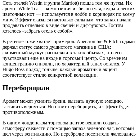
Сеть отелей Westin (группа Marriott) пошла тем же путем. Их
аромат White Tea — композиция из белого чая, кедра и легких
цветочных нот — используется в лобби и коридорах по всему
миру. Эффект оказался настолько сильным, что запах начали
продавать отдельно в виде свечей и диффузоров. Гостям
хотелось «забрать отель с собой».
В ретейле тоже хватает примеров. Abercrombie & Fitch годами
держал статус самого душистого магазина в США:
фирменный мускус распыляли в таких объемах, что его
чувствовали еще на входе в торговый центр. Со временем
концентрацию снизили, но характерный запах остался. У
Hugo Boss подход тоньше: каждый ароматный акцент
соответствует стилю конкретной коллекции.
Переборщили
Аромат может усилить бренд, вызвать нужную эмоцию,
заставить вернуться. Но стоит переборщить, и эффект будет
противоположным.
В одном лондонском торговом центре решили создать
атмосферу свежести с помощью запаха зеленого чая, который
шел через вентиляцию. Но перебрали: посетители жаловались