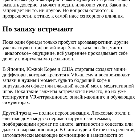
вызвать доверие, а может продать иллюзию уюта. Закон не
запрещает ни то, ни другое. Но вопросы остаются: к
прозрачности, к этике, к самой идее сенсорного влияния.
По запаху встречают
Пока одни бренды только пробуют аромамаркетинг, другие
уже шагнули в цифровой мир. Запах, казалось бы, чисто
«аналоговое» ощущение, всё увереннее прокладывает себе
дорогу в виртуальную реальность.
В Японии, Южной Корее и США стартапы создают мини-
диффузоры, которые крепятся к VR-шлему и воспроизводят
запахи в нужный момент, будь то бодрящий кофе в
виртуальном офисе или влажный лесной мох в медитативной
игре. Пока такие гаджеты встречаются нечасто, но их уже
тестируют в VR-аттракционах, онлайн-шопинге и обучающих
симуляторах.
Другой тренд — полная персонализация. Люксовые отели и
элитные дома мод экспериментируют с системами,
подбирающими аромат по анкете, активности в соцсетях или
даже по выражению лица. В Сингапуре и Китае есть решения,
автоматически меняющие композицию в зависимости от