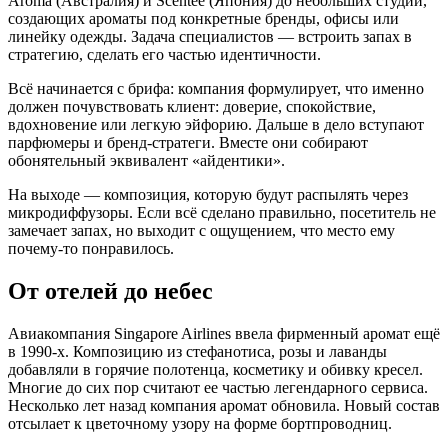
Aroma (Австралия) и Scentee (Япония) до небольших студий,
создающих ароматы под конкретные бренды, офисы или
линейку одежды. Задача специалистов — встроить запах в
стратегию, сделать его частью идентичности.
Всё начинается с брифа: компания формулирует, что именно
должен почувствовать клиент: доверие, спокойствие,
вдохновение или легкую эйфорию. Дальше в дело вступают
парфюмеры и бренд-стратеги. Вместе они собирают
обонятельный эквивалент «айдентики».
На выходе — композиция, которую будут распылять через
микродиффузоры. Если всё сделано правильно, посетитель не
замечает запах, но выходит с ощущением, что место ему
почему-то понравилось.
От отелей до небес
Авиакомпания Singapore Airlines ввела фирменный аромат ещё
в 1990-х. Композицию из стефанотиса, розы и лаванды
добавляли в горячие полотенца, косметику и обивку кресел.
Многие до сих пор считают ее частью легендарного сервиса.
Несколько лет назад компания аромат обновила. Новый состав
отсылает к цветочному узору на форме бортпроводниц.