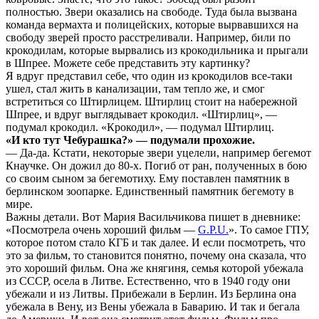
полностью. Звери оказались на свободе. Туда была вызвана
команда вермахта и полицейских, которые вырвавшихся на
свободу зверей просто расстреливали. Например, били по
крокодилам, которые вырвались из крокодильника и прыгали
в Шпрее. Можете себе представить эту картинку?
Я вдруг представил себе, что один из крокодилов все-таки
ушел, стал жить в канализации, там тепло же, и смог
встретиться со Штирлицем. Штирлиц стоит на набережной
Шпрее, и вдруг выглядывает крокодил. «Штирлиц», —
подумал крокодил. «Крокодил», — подумал Штирлиц.
«И кто тут Чебурашка?» — подумали прохожие.
— Да-да. Кстати, некоторые звери уцелели, например бегемот
Кнаучке. Он дожил до 80-х. Погиб от ран, полученных в бою
со своим сыном за бегемотиху. Ему поставлен памятник в
берлинском зоопарке. Единственный памятник бегемоту в
мире.
Важны детали. Вот Мария Васильчикова пишет в дневнике:
«Посмотрела очень хороший фильм —
G.P.U.
». То самое ГПУ,
которое потом стало КГБ и так далее. И если посмотреть, что
это за фильм, то становится понятно, почему она сказала, что
это хороший фильм. Она же княгиня, семья которой убежала
из СССР, осела в Литве. Естественно, что в 1940 году они
убежали и из Литвы. Прибежали в Берлин. Из Берлина она
убежала в Вену, из Вены убежала в Баварию. И так и бегала