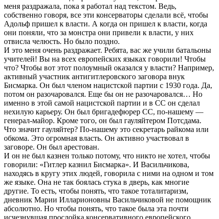
меня раздражала, пока я работал над текстом. Ведь,
собственно говоря, все эти консерваторы сделали всё, чтобы
Адольф пришел к власти. А когда он пришел к власти, когда
они поняли, что за монстра они привели к власти, у них
отвисла челюсть. Но было поздно.
И это меня очень раздражает. Ребята, вас же учили батальоны
учителей! Вы на всех европейских языках говорили! Чтобы
что? Чтобы вот этот полоумный оказался у власти? Например,
активный участник антигитлеровского заговора внук
Бисмарка. Он был членом нацистской партии с 1930 года. Да,
потом он разочаровался. Еще бы он не разочаровался… Но
именно в этой самой нацистской партии и в СС он сделал
нехилую карьеру. Он был бригадефюрер СС, по-нашему —
генерал-майор. Кроме того, он был гауляйтером Потсдама.
Что значит гауляйтер? По-нашему это секретарь райкома или
обкома. Это огромная власть. Он активно участвовал в
заговоре. Он был арестован.
И он не был казнен только потому, что никто не хотел, чтобы
говорили: «Гитлер казнил Бисмарка». И Васильчикова,
находясь в кругу этих людей, говорила с ними на одном и том
же языке. Она не так боялась стука в дверь, как многие
другие. То есть, чтобы понять, что такое тоталитаризм,
дневник Марии Илларионовны Васильчиковой не помощник
абсолютно. Но чтобы понять, что такое была эта почти
исчезнувшая прослойка консервативного европейского