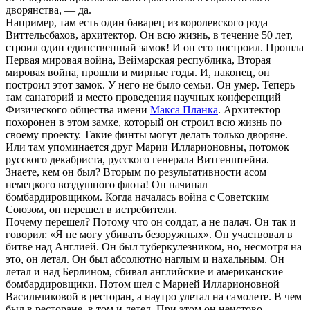
дворянства, — да.
Например, там есть один баварец из королевского рода
Виттельсбахов, архитектор. Он всю жизнь, в течение 50 лет,
строил один единственный замок! И он его построил. Прошла
Первая мировая война, Веймарская республика, Вторая
мировая война, прошли и мирные годы. И, наконец, он
построил этот замок. У него не было семьи. Он умер. Теперь
там санаторий и место проведения научных конференций
Физического общества имени
Макса Планка
. Архитектор
похоронен в этом замке, который он строил всю жизнь по
своему проекту. Такие финты могут делать только дворяне.
Или там упоминается друг Марии Илларионовны, потомок
русского декабриста, русского генерала Витгенштейна.
Знаете, кем он был? Вторым по результативности асом
немецкого воздушного флота! Он начинал
бомбардировщиком. Когда началась война с Советским
Союзом, он перешел в истребители.
Почему перешел? Потому что он солдат, а не палач. Он так и
говорил: «Я не могу убивать безоружных». Он участвовал в
битве над Англией. Он был туберкулезником, но, несмотря на
это, он летал. Он был абсолютно наглым и нахальным. Он
летал и над Берлином, сбивал английские и американские
бомбардировщики. Потом шел с Марией Илларионовной
Васильчиковой в ресторан, а наутро улетал на самолете. В чем
был в ресторане, в том и летел. При этом он неистово