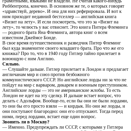
грамотными, языками не владели. Не считая какого-нибудь
Риббентропа, конечно. В основном же те, о которых говорят
«здравствуй, дерево». И она для них реферировала. И вот к
ним приходит недавний бестселлер — английская книга
«Визит на лету». И если посмотреть, что это за «Визит на
лету», то челюсть у вас отвиснет. Это книга Питера Флеминга
— родного брата Яна Флеминга, автора книг о всем
известном Джеймсе Бонде.
В свое время путешественник и разведчик Питер Флеминг
был куда знаменитее своего младшего брата. Про что же его
книжка? Про то, что в 1940 году Гитлер тайно прилетает в
воюющую с ним Англию.
Сильно.
— Слушайте дальше. Гитлер прилетает в Лондон и предлагает
англичанам мир и союз против безбожного
коммунистического СССР. Но английские лорды ни за что не
пойдут на мир с варваром, дикарем и военным преступником.
Английские лорды — это не американские жлобы. То есть
Лондон не идет на эту сделку. И дальше встает вопрос, что
делать с Адольфом. Вообще-то, если бы они не были лордами,
то они бы его просто взяли — и кирдык. Но они же лорды, и
они поступают благородно: они его отпускают. Тогда перед
ними, перед лордами, встает еще один вопрос.
Звонить ли в Москву?
— Именно. Предупреждать ли СССР, с которыми у Гитлера