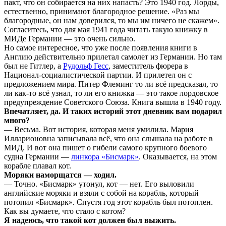
пакт, что он собирается на них напасть? Это 1940 год. Лорды,
естественно, принимают благородное решение. «Раз мы
благородные, он нам доверился, то мы им ничего не скажем».
Согласитесь, что для мая 1941 года читать такую книжку в
МИДе Германии — это очень сильно.
Но самое интересное, что уже после появления книги в
Англию действительно прилетал самолет из Германии. Но там
был не Гитлер, а
Рудольф Гесс
, заместитель фюрера в
Национал-социалистической партии. И прилетел он с
предложением мира. Питер Флеминг то ли всё предсказал, то
ли как-то всё узнал, то ли его книжка — это такое лордовское
предупреждение Советского Союза. Книга вышла в 1940 году.
Впечатляет, да. И таких историй этот дневник вам подарил
много?
— Весьма. Вот история, которая меня умилила. Мария
Илларионовна записывала всё, что она слышала на работе в
МИД. И вот она пишет о гибели самого крупного боевого
судна Германии —
линкора «Бисмарк»
. Оказывается, на этом
корабле плавал кот.
Моряки наморщатся — ходил.
— Точно. «Бисмарк» утонул, кот — нет. Его выловили
английские моряки и взяли с собой на корабль, который
потопил «Бисмарк». Спустя год этот корабль был потоплен.
Как вы думаете, что стало с котом?
Я надеюсь, что такой кот должен был выжить.