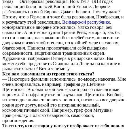
тьма) — Октябрьская революция. Но в 1917–1918 годах
революции были по всей Восточной Европе. Дворяне
разбежались по всей Европе. Даже в Берлин. Почему даже?
Потому что в Германии тоже была революция, Ноябрьская, и
к результату этой революции,
Веймарской республике
,
консервативные дворяне относились, мягко говоря, без
симпатии. А потом наступил Третий Рейх, который, как бы
кто ни говорил, насколько ни был плебейским, но все-таки
дворянам в известной степени, по крайней мере на словах,
благоволил. Нацисты провозглашали себя рыцарями
современности, защитниками традиционных скреп.
Художники изображали Гитлера в рыцарских латах. Вы
можете себе представить Сталина или Ленина на картине в
рыцарских латах? Вот и я не могу...
Кто вам запомнился из героев этого текста?
— Некоторые фамилии запомнились, по-моему, навсегда. Мне
очень понравилась, например, графиня де Щетинье —
Щетинская. Это был такой венгерский род со славянскими
корнями. И по-французски он звучал «де Щетинье». Вообще,
из этого дневника становится понятно, насколько все дворяне
родня друг другу, какой это интернациональный,
космополитичный слой. Например, граф фон Матушка-
Грайфенклау. Польско-баварского, само собой,
происхождения.
То есть те, кто сегодня у нас тут изображает из себя новых