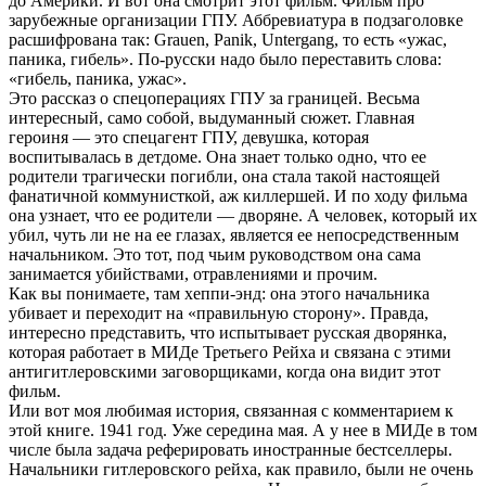
до Америки. И вот она смотрит этот фильм. Фильм про
зарубежные организации ГПУ. Аббревиатура в подзаголовке
расшифрована так: Grauen, Panik, Untergang, то есть «ужас,
паника, гибель». По-русски надо было переставить слова:
«гибель, паника, ужас».
Это рассказ о спецоперациях ГПУ за границей. Весьма
интересный, само собой, выдуманный сюжет. Главная
героиня — это спецагент ГПУ, девушка, которая
воспитывалась в детдоме. Она знает только одно, что ее
родители трагически погибли, она стала такой настоящей
фанатичной коммунисткой, аж киллершей. И по ходу фильма
она узнает, что ее родители — дворяне. А человек, который их
убил, чуть ли не на ее глазах, является ее непосредственным
начальником. Это тот, под чьим руководством она сама
занимается убийствами, отравлениями и прочим.
Как вы понимаете, там хеппи-энд: она этого начальника
убивает и переходит на «правильную сторону». Правда,
интересно представить, что испытывает русская дворянка,
которая работает в МИДе Третьего Рейха и связана с этими
антигитлеровскими заговорщиками, когда она видит этот
фильм.
Или вот моя любимая история, связанная с комментарием к
этой книге. 1941 год. Уже середина мая. А у нее в МИДе в том
числе была задача реферировать иностранные бестселлеры.
Начальники гитлеровского рейха, как правило, были не очень