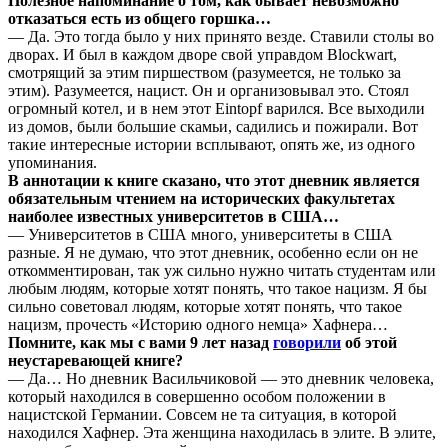
Полезное напоминание о том, как бывает невозможно
отказаться есть из общего горшка…
— Да. Это тогда было у них принято везде. Ставили столы во
дворах. И был в каждом дворе свой управдом Blockwart,
смотрящий за этим пиршеством (разумеется, не только за
этим). Разумеется, нацист. Он и организовывал это. Стоял
огромный котел, и в нем этот Eintopf варился. Все выходили
из домов, были большие скамьи, садились и пожирали. Вот
такие интересные истории всплывают, опять же, из одного
упоминания.
В аннотации к книге сказано, что этот дневник является
обязательным чтением на исторических факультетах
наиболее известных университетов в США…
— Университетов в США много, университеты в США
разные. Я не думаю, что этот дневник, особенно если он не
откомментирован, так уж сильно нужно читать студентам или
любым людям, которые хотят понять, что такое нацизм. Я бы
сильно советовал людям, которые хотят понять, что такое
нацизм, прочесть «Историю одного немца» Хафнера…
Помните, как мы с вами 9 лет назад
говорили
об этой
неустаревающей книге?
— Да… Но дневник Васильчиковой — это дневник человека,
который находился в совершенно особом положении в
нацистской Германии. Совсем не та ситуация, в которой
находился Хафнер. Эта женщина находилась в элите. В элите,