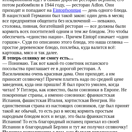
потом разбомбили в 1944 году, — ресторан Adlon. Они
приходят и попадают на
Eintopfsonntag
— день одного блюда.
В нацистской Германии был такой закон: один день в месяц
все предприятия общепита без исключений — неважно,
столовка, пивная, богатейший ресторан — все должны были
кормить всех посетителей одним и тем же блюдом. Это чтобы
обеспечить «единство нации». Причем Eintopf означает «один
горшок». Судя по описанию этого блюда, это наша селянка —
простое деревенское блюдо, похлебка, куда валится всё:
картошка, мясо и так далее.
Я теперь селянку не смогу есть…
— Понимаю. Так вот какой-то советник испанского
посольства приглашает ее в дорогой ресторан. А
Васильчикова очень красивая дама. Они приходят, а им
приносят селяночку! Причем платить надо по средней цене
заведения, куда они пришли! Я был просто умилен, когда
читал! У Гитлера, как известно, были союзники в Европе. Не
покоренные страны, а именно союзники: франкистская
Испания, фашистская Италия, хортистская Венгрия. Но
единственная страна из настоящих союзников, где был принят
такой же обычай, то есть раз в месяц кормить простым
народным блюдом всех и везде, это была франкистская
Испания! То есть благородный испанец приехал из своей
Испании в благородный Берлин и тут же получил селяночку!