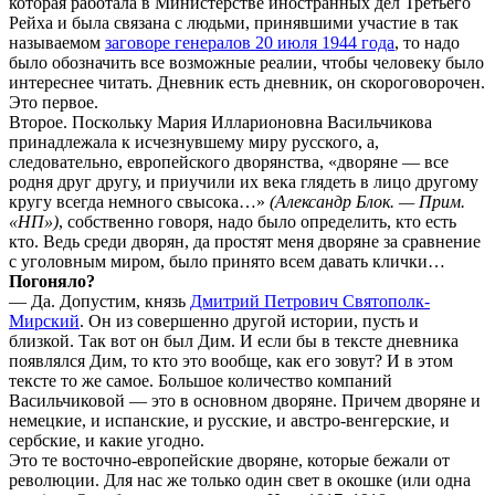
которая работала в Министерстве иностранных дел Третьего
Рейха и была связана с людьми, принявшими участие в так
называемом
заговоре генералов 20 июля 1944 года
, то надо
было обозначить все возможные реалии, чтобы человеку было
интереснее читать. Дневник есть дневник, он скороговорочен.
Это первое.
Второе. Поскольку Мария Илларионовна Васильчикова
принадлежала к исчезнувшему миру русского, а,
следовательно, европейского дворянства, «дворяне — все
родня друг другу, и приучили их века глядеть в лицо другому
кругу всегда немного свысока…»
(Александр Блок. — Прим.
«НП»)
, собственно говоря, надо было определить, кто есть
кто. Ведь среди дворян, да простят меня дворяне за сравнение
с уголовным миром, было принято всем давать клички…
Погоняло?
— Да. Допустим, князь
Дмитрий Петрович Святополк-
Мирский
. Он из совершенно другой истории, пусть и
близкой. Так вот он был Дим. И если бы в тексте дневника
появлялся Дим, то кто это вообще, как его зовут? И в этом
тексте то же самое. Большое количество компаний
Васильчиковой — это в основном дворяне. Причем дворяне и
немецкие, и испанские, и русские, и австро-венгерские, и
сербские, и какие угодно.
Это те восточно-европейские дворяне, которые бежали от
революции. Для нас же только один свет в окошке (или одна