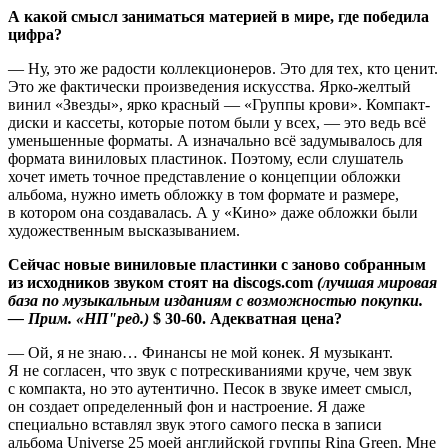
А какой смысл заниматься материей в мире, где победила
цифра?
— Ну, это же радости коллекционеров. Это для тех, кто ценит.
Это же фактически произведения искусства. Ярко-желтый
винил «Звезды», ярко красный — «Группы крови». Компакт-
диски и кассеты, которые потом были у всех, — это ведь всё
уменьшенные форматы. А изначально всё задумывалось для
формата виниловых пластинок. Поэтому, если слушатель
хочет иметь точное представление о концепции обложки
альбома, нужно иметь обложку в том формате и размере,
в котором она создавалась. А у «Кино» даже обложки были
художественным высказыванием.
Сейчас новые виниловые пластинки с заново собранным
из исходников звуком стоят на discogs.com
(лучшая мировая
база по музыкальным изданиям с возможностью покупки.
— Прим. «НП"ред.)
$ 30-60. Адекватная цена?
— Ой, я не знаю… Финансы не мой конек. Я музыкант.
Я не согласен, что звук с потрескиваниями круче, чем звук
с компакта, но это аутентично. Песок в звуке имеет смысл,
он создает определенный фон и настроение. Я даже
специально вставлял звук этого самого песка в записи
альбома Universe 25 моей английской группы Rina Green. Мне