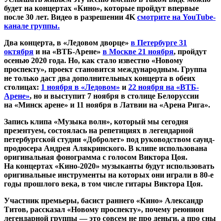
будет на концертах «Кино», которые пройдут впервые
после 30 лет. Видео в разрешении 4K
смотрите на YouTube-
канале группы.​
Два концерта, в «Ледовом дворце»
в Петербурге 31
октября
и на «ВТБ-Арене»
в Москве 21 ноября
, пройдут
осенью 2020 года. Но, как стало известно «Новому
проспекту», проект становится международным. Группа
не только даст два дополнительных концерта в обеих
столицах:
1 ноября в «Ледовом»
и
22 ноября на «ВТБ-
Арене»
, но и выступит 7 ноября в столице Белоруссии
на «Минск арене» и 11 ноября в Латвии на «Арена Рига».
Запись клипа «Музыка волн», который мы сегодня
презентуем, состоялась на репетициях в легендарной
петербургской студии «Добролет» под руководством саунд-
продюсера Андрея Алякринского. В клипе использована
оригинальная фонограмма с голосом Виктора Цоя.
На концертах «Кино-2020» музыканты будут использовать
оригинальные инструменты на которых они играли в 80-е
годы прошлого века, в том числе гитары Виктора Цоя.
Участник премьеры, басист раннего «Кино» Александр
Титов, рассказал «Новому проспекту», почему реюнион
легендарной группы — это совсем не про деньги, а про сны