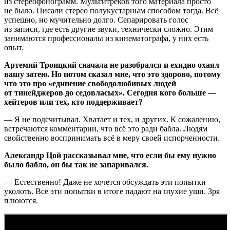
из стереофонограмм. Мультитреков того материала просто
не было. Писали стерео полукустарным способом тогда. Всё
успешно, но мучительно долго. Сепарировать голос
из записи, где есть другие звуки, технически сложно. Этим
занимаются профессионалы из кинематографа, у них есть
опыт.
Артемий Троицкий сначала не разобрался и ехидно охаял
вашу затею. Но потом сказал мне, что это здорово, потому
что это про «единение свободолюбивых людей
от тинейджеров до седовласых». Сегодня кого больше —
хейтеров или тех, кто поддерживает?
— Я не подсчитывал. Хватает и тех, и других. К сожалению,
встречаются комментарии, что всё это ради бабла. Людям
свойственно воспринимать всё в меру своей испорченности.
Александр Цой рассказывал мне, что если бы ему нужно
было бабло, он бы так не запаривался.
— Естественно! Даже не хочется обсуждать эти попытки
уколоть. Все эти попытки в итоге падают на глухие уши. Зря
плюются.