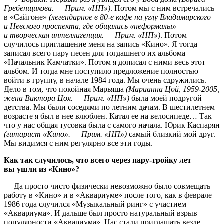
Гребенщикова. — Прим. «НП»)
. Потом мы с ним встречались
в «Сайгоне»
(легендарное в 80-е кафе на углу Владимирского
и Невского проспекта, где общались «неформалы»
и творческая интеллигенция. — Прим. «НП»)
. Потом
случилось приглашение меня на запись «Кино». Я тогда
записал всего пару песен для тогдашнего их альбома
«Начальник Камчатки». Потом я дописал с ними весь этот
альбом. И тогда мне поступило предложение полностью
войти в группу, в начале 1984 года. Мы очень сдружились.
Дело в том, что покойная Марьяша
(Марианна Цой, 1959-2005,
жена Виктора Цоя. — Прим. «НП»)
была моей подругой
детства. Мы были соседями по летним дачам. В шестилетнем
возрасте я был в нее влюблен. Катал ее на велосипеде… Так
что у нас общая тусовка была с самого начала. Юрик Каспарян
(гитарист «Кино». — Прим. «НП»)
самый близкий мой друг.
Мы видимся с ним регулярно все эти годы.
Как так случилось, что всего через пару-тройку лет
вы ушли из «Кино»?
— Да просто чисто физически невозможно было совмещать
работу в «Кино» и в «Аквариуме» после того, как в феврале
1986 года случился «Музыкальный ринг» с участием
«Аквариума». И дальше был просто натуральный взрыв
популярности «Аквариума». Нас стали приглашать везде.