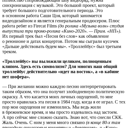
полностью сопровождающий шоу видеоряд, нужна
синхронизация с музыкой. Это большой проект, который
требует большого подготовительного периода. Это
в основном работа Саши Цоя, который занимается
видеодизайном и является генеральным продюсером. Плюс
работа ребят из Firecat Films
(до ролика «Музыка волн» студия
выпустила три промо-ролика «Кино-2020». — Прим. «НП»)
.
Их первый трек был «Песня без слов» как объявление
о реюнионе и датах концертов. Потом мы сыграли кусочек
«Дальше действовать будем мы». «Троллейбус» был третьим
треком.
«Троллейбус» вы выложили целиком, полноценным
клипом. Здесь есть символизм? Для многих наш общий
троллейбус действительно «идет на восток», а «в кабине
нет шофера».
— При желании можно каждую песню интерпретировать
таким образом, что она получит злободневную политическую
окраску. А что касается моих личных ощущений, то мне
просто нравилась эта песня в 1984 году, когда я ее играл. С тех
пор мои ощущения не изменились. Мы ведь жили
в брежневское время, и мы просто издевались над застоем.
А про сейчас мне сложно сказать. Знаю вот, что снесли СКК.
Жаль. Очень. С ним у меня много связано
(в конце 80-х там
проходили аншлаговые концерты и «Аквариума», и «Кино»,