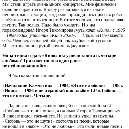
Мы стали играть очень много концертов. Мне физически
было не справиться. Я пару раз натыкался на такие
неприятные ситуации, когда мне приходилось просить ребят
в «Кино» отменить концерт. В итоге я понял, что подставляю
группу. Так нельзя. Надо было уходить. И я им
порекомендовал Игоря Тихомирова
(музыкант «Кино» в 1985
—1990 годах, участник «Кино-2020». — Прим. «НП»)
вместо
себя. Человек из нашей общей рок-клубовской тусовки.
Мы его знали по крутой группе «Джунгли».
Но за те два года в «Кино» вы успели записать четыре
альбома? Три известных и один ранее
не публиковавшийся.
— Я бы сказал три с половиной.
«Начальник Камчатки» — 1984, «Это не любовь» — 1985,
«Ночь» — 1986 и не изданный как альбом LP «Любовь —
это не шутка». Четыре.
— Да, но я не знаю, сколько вещей сыграно мной на LP
«Любовь — это не шутка», a сколько Игорем Тихомировым.
Я еще не видел трек-листа. На записи я ушел из группы.
«Любовь — это не шутка» состояла из песен, которые
не вошли в альбом «Это не любовь». Это были новые песни