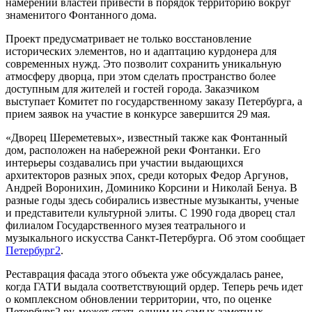
намерений властей привести в порядок территорию вокруг
знаменитого Фонтанного дома.
Проект предусматривает не только восстановление
исторических элементов, но и адаптацию курдонера для
современных нужд. Это позволит сохранить уникальную
атмосферу дворца, при этом сделать пространство более
доступным для жителей и гостей города. Заказчиком
выступает Комитет по государственному заказу Петербурга, а
прием заявок на участие в конкурсе завершится 29 мая.
«Дворец Шереметевых», известный также как Фонтанный
дом, расположен на набережной реки Фонтанки. Его
интерьеры создавались при участии выдающихся
архитекторов разных эпох, среди которых Федор Аргунов,
Андрей Воронихин, Доминико Корсини и Николай Бенуа. В
разные годы здесь собирались известные музыканты, ученые
и представители культурной элиты. С 1990 года дворец стал
филиалом Государственного музея театрального и
музыкального искусства Санкт-Петербурга. Об этом сообщает
Петербург2
.
Реставрация фасада этого объекта уже обсуждалась ранее,
когда ГАТИ выдала соответствующий ордер. Теперь речь идет
о комплексном обновлении территории, что, по оценке
Петербург2.ру, может стать одним из самых заметных