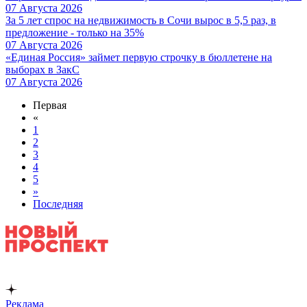
07 Августа 2026
За 5 лет спрос на недвижимость в Сочи вырос в 5,5 раз, в
предложение - только на 35%
07 Августа 2026
«Единая Россия» займет первую строчку в бюллетене на
выборах в ЗакС
07 Августа 2026
Первая
«
1
2
3
4
5
»
Последняя
Реклама