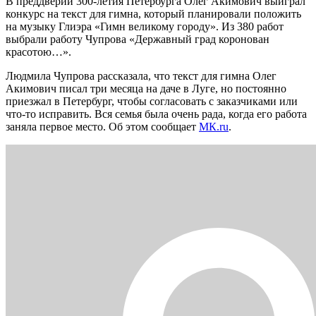
В преддверии 300-летия Петербурга Олег Акимович выиграл
конкурс на текст для гимна, который планировали положить
на музыку Глиэра «Гимн великому городу». Из 380 работ
выбрали работу Чупрова «Державный град коронован
красотою…».
Людмила Чупрова рассказала, что текст для гимна Олег
Акимович писал три месяца на даче в Луге, но постоянно
приезжал в Петербург, чтобы согласовать с заказчиками или
что-то исправить. Вся семья была очень рада, когда его работа
заняла первое место. Об этом сообщает
МК.ru
.