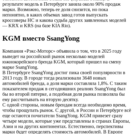
результате модель в Петербурге заняла около 90% продаж
марки. Возможно, теперь ее доля снизится, но пока
непонятно, в каких объемах завод готов выпускать
кроссоверы HC и какова судьба других заявленных моделей
— KRX и KRS (на базе KIA Rio).
KGM вместо SsangYong
Компания «Рэкс-Моторс» объявила о том, что в 2025 году
выведет на российский рынок несколько моделей
южнокорейского бренда KGM, который пришел на смену
марке SsangYong.
В Петербурге SsangYong достиг пика своей популярности в
2013 году. В городе тогда реализовали 3648 новых
автомобилей бренда, а доля марки составляла 1,8%. С таким
показателем продаж в сегодняшних реалиях SsangYong был
бы во второй пятерке, а подобная доля рынка позволяла бы
ему рассчитывать на вторую десятку.
С одной стороны, новым брендам всегда необходимо время,
чтобы прощупать рынок. С другой, в России и Петербурге всё
еще остаются почитатели SsangYong. KGM привезет сразу
четыре модели, которые уже представлены в странах Европы,
Азии и на других континентах. Естественно, перспективы
марки будет определять стоимость автомобилей. В Европе