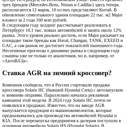
трех брендов (Mercedes-Benz, Nissan и Cadillac) здесь теперь
располагаются 12 марок, 10 из них представляют Китай. В
обновление семиэтажного здания площадью 22 тыс. м2 Major
вложил за 2 года 160 млн рублей.
В следующем году холдинг рассчитывает реализовать в
Петербурге 10,1 тыс. новых автомобилей и занять около 12%
рынка. Этого уровня реально достичь, если Major раскачает на
площадке такие бренды как Haval, Changan, TANK, EXEED и
GAC, а сам рынок не достигнет показателей нынешнего года.
Негативные прогнозы о динамике рынка в следующем году
слышны уже не только от аналитиков, но и, например, от
«АвтоВАЗа».
Ставка AGR на зимний кроссовер?
Компания сообщила, что в России стартовали продажи
кроссовера Solaris HC (бывший Hyundai Creta) с автозапуском
и зимними опциями. Параллельно началась рекламная
кампания этой модели. В 2024 году Solaris HC почти не
появлялся в продажах. Известно, что на заводе AGR
выпускается продукция из машинокомплектов, которые
предназначались для производства автомобилей Hyundai и
KIA. После перезапуска предприятия к дилерам поступали в
основном автомобили Solaris HS (Hyundai Solaris). В