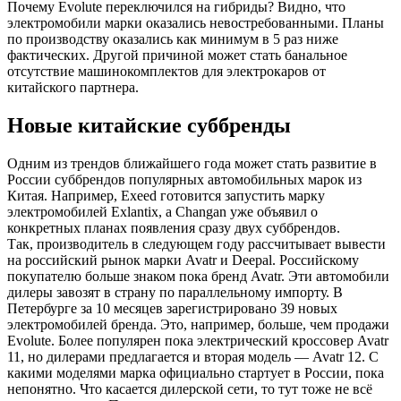
Почему Evolute переключился на гибриды? Видно, что
электромобили марки оказались невостребованными. Планы
по производству оказались как минимум в 5 раз ниже
фактических. Другой причиной может стать банальное
отсутствие машинокомплектов для электрокаров от
китайского партнера.
Новые китайские суббренды
Одним из трендов ближайшего года может стать развитие в
России суббрендов популярных автомобильных марок из
Китая. Например, Exeed готовится запустить марку
электромобилей Exlantix, а Changan уже объявил о
конкретных планах появления сразу двух суббрендов.
Так, производитель в следующем году рассчитывает вывести
на российский рынок марки Avatr и Deepal. Российскому
покупателю больше знаком пока бренд Avatr. Эти автомобили
дилеры завозят в страну по параллельному импорту. В
Петербурге за 10 месяцев зарегистрировано 39 новых
электромобилей бренда. Это, например, больше, чем продажи
Evolute. Более популярен пока электрический кроссовер Avatr
11, но дилерами предлагается и вторая модель — Avatr 12. С
какими моделями марка официально стартует в России, пока
непонятно. Что касается дилерской сети, то тут тоже не всё