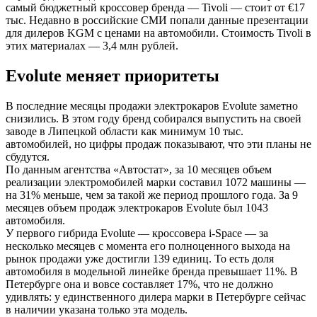
самый бюджетный кроссовер бренда — Tivoli — стоит от €17
тыс. Недавно в российские СМИ попали данные презентации
для дилеров KGM с ценами на автомобили. Стоимость Tivoli в
этих материалах — 3,4 млн рублей.
Evolute меняет приоритеты
В последние месяцы продажи электрокаров Evolute заметно
снизились. В этом году бренд собирался выпустить на своей
заводе в Липецкой области как минимум 10 тыс.
автомобилей, но цифры продаж показывают, что эти планы не
сбудутся.
По данным агентства «Автостат», за 10 месяцев объем
реализации электромобилей марки составил 1072 машины —
на 31% меньше, чем за такой же период прошлого года. За 9
месяцев объем продаж электрокаров Evolute был 1043
автомобиля.
У первого гибрида Evolute — кроссовера i-Space — за
несколько месяцев с момента его полноценного выхода на
рынок продажи уже достигли 139 единиц. То есть доля
автомобиля в модельной линейке бренда превышает 11%. В
Петербурге она и вовсе составляет 17%, что не должно
удивлять: у единственного дилера марки в Петербурге сейчас
в наличии указана только эта модель.