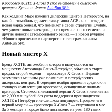
Кроссовер XCITE X-Cross 8 уже выставлен в дилерском
центре в Купчино. Фото:
AutoRun SPb
Как холдинг Major изменит дилерский центр в Петербурге, на
какой автомобиль сделает ставку завод AGR, как выглядит
новая марка Soueast, что поменяет в своей стратегии Evolute,
чем удивят новые электрокары из премиального сегмента и
другие новости автомобильного рынка — в новой рубрике
«Нового проспекта» в партнерстве с телеграм-каналом
AutoRun SPb.
Новый мистер Х
Бренд XCITE, автомобили которого выпускаются на
мощностях Автозавода Санкт-Петербург, объявил о старте
продаж второй модели — кроссовера X-Cross 8. Первые
экземпляры машины уже появились в петербургских
дилерских центрах. В середине ноября привезли среднюю и
топовую комплектации кроссовера, оснащенные полным
приводом. Стоимость начальной версии X-Cross 8 начинается
от 2,999 млн рублей без учета поддержки производителя.
XCITE в Петербурге не слишком популярен. Продажи его
первой модели — кроссовера X-Cross 7 — стартовали в мае.
За 5 месяцев в городе было поставлено на учет 180 таких