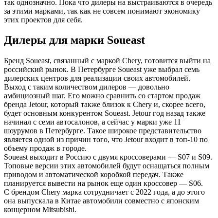
так однозначно. Пока что дилеры на выстраиваются в очередь
за этими марками, так как не совсем понимают экономику
этих проектов для себя.
Дилеры для марки Soueast
Бренд Soueast, связанный с маркой Chery, готовится выйти на
российский рынок. В Петербурге Soueast уже выбрал семь
дилерских центров для реализации своих автомобилей.
Выход с таким количеством дилеров — довольно
амбициозный шаг. Его можно сравнить со стартом продаж
бренда Jetour, который также близок к Chery и, скорее всего,
будет основным конкурентом Soueast. Jetour год назад также
начинал с семи автосалонов, а сейчас у марки уже 11
шоурумов в Петербурге. Такое широкое представительство
является одной из причин того, что Jetour входит в топ-10 по
объему продаж в городе.
Soueast выходит в Россию с двумя кроссоверами — S07 и S09.
Топовые версии этих автомобилей будут оснащаться полным
приводом и автоматической коробкой передач. Также
планируется вывести на рынок еще один кроссовер — S06.
С брендом Chery марка сотрудничает с 2022 года, а до этого
она выпускала в Китае автомобили совместно с японским
концерном Mitsubishi.