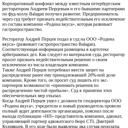
Корпоративный конфликт между известным петербургским
ресторатором Андреем Перцевым и его бывшими партнерами
по фуд-холлу Balagan получил развитие. Предприниматель
через суд требует признать недействительным его исключение
из состава компании «Родина вкуса», которая развивает
гастропространство.
Ресторатор Андрей Перцев подал в суд на ООО «Родина
вкуса» (развивает гастропространство Balagan).
Соответствующая информация размещена в картотеке
арбитражных дел. Как следует из материалов суда, ресторатор
просит признать недействительным решение о своем
исключении из числа владельцев компании.
Также Андрей Перцев потребовал ввести запрет на
распределение ранее ему принадлежавшей 20%-ной доли
компании. Кроме того, он просит суд лишить его экс-
партнеров возможности «принимать решения по
распределению чистой прибыли». Суд в принятии этих
обеспечительных мер отказал.
Когда Андрей Перцев ушел с должности гендиректора ООО
«Родина вкуса», учредители и новый руководитель провели
полный аудит деятельности организации, пояснил после
выхода публикации «НП» представитель компании, адвокат,
управляющий партнер адвокатского бюро CTL Дмитрий
Кудрявцев. В его ходе были выявлены два случая неоплаты