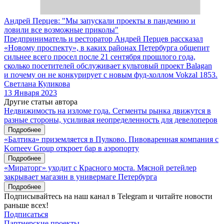
Андрей Перцев: "Мы запускали проекты в пандемию и
ловили все возможные приколы"
Предприниматель и ресторатор Андрей Перцев рассказал
«Новому проспекту», в каких районах Петербурга общепит
сильнее всего просел после 21 сентября прошлого года,
сколько посетителей обслуживает культовый проект Balagan
и почему он не конкурирует с новым фуд-холлом Vokzal 1853.
Светлана Куликова
13 Января 2023
Другие статьи автора
Недвижимость на изломе года. Сегменты рынка движутся в
разные стороны, усиливая неопределенность для девелоперов
Подробнее
«Балтика» приземляется в Пулково. Пивоваренная компания с
Korneev Group откроет бар в аэропорту
Подробнее
«Мираторг» уходит с Красного моста. Мясной ретейлер
закрывает магазин в универмаге Петербурга
Подробнее
Подписывайтесь на наш канал в Telegram и читайте новости
раньше всех!
Подписаться
Партнерские проекты