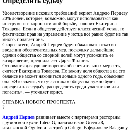
Определить судьбу
Удовлетворение исковых требований вернет Андрею Перцеву
20% долей, которые, возможно, могут использоваться как
инструмент в корпоративной борьбе, говорит Екатерина
Токарева. Если в обществе действует классический устав, то
фактически прав на управление у истца всё равно будет не так
много, полагает она.
Скорее всего, Андрей Перцев будет обжаловать отказ во
введении обеспечительных мер, поскольку дальнейшие
сделки общества со спорной долей могут усложнить ее
возвращение, предполагает Дарья Филина.
Основания для удовлетворения обеспечительных мер есть,
считает Екатерина Токарева. По закону доля общества на его
балансе не может находиться дольше одного года, объясняет
она. «Это значит, что участникам общества нужно будет
определить ее судьбу: распределить среди участников или
погасить», — уточняет юрист.
СПРАВКА НОВОГО ПРОСПЕКТА
?
Андрей Перцев
развивает вместе с партнерами рестораны
грузинской кухни Litera G, паназиатской Green 28,
итальянской Ognivo и гастробар Gringo. В фуд-холле Balagan у