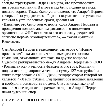
аренды структурами Андрея Перцева, что противоречит
интересам компании. В итоге в суд было подано два иска,
пояснил юрист. Также было установлено, что Андрей Перцев,
который был учредителем «Родины вкуса» не внес уставной
капитал в установленные сроки, добавил он.
«Выявлено это было только после ухода Андрея Перцева и
проведения полного анализа финансового положения
организации. ФНС исключила его из числа учредителей
согласно нормам законодательства», — сказал Дмитрий
Кудрявцев.
Сам Андрей Перцев в телефонном разговоре с "Новым
проспектом" сказал лишь, что не выходил из состава
компании, отказавшись отвечать на другие вопросы.
Судебное разбирательство между Андреем Перцевым и ООО
«Родина вкуса» началось в феврале этого года. Компания
подала иск к предпринимателю на сумму 127 млн рублей, а
также потребовала с ООО «Джи», гендиректором которой он
является, 47,8 млн рублей. Суд принял оба исковых заявления
и возбудил производства по делу. Спустя несколько дней
появился еще один иск, в рамках которого Андрей Перцев и
начал судебный спор.
СПРАВКА НОВОГО ПРОСПЕКТА
?