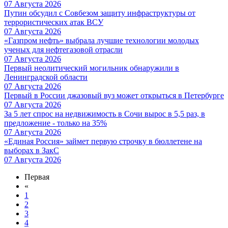
07 Августа 2026
Путин обсудил с Совбезом защиту инфраструктуры от
террористических атак ВСУ
07 Августа 2026
«Газпром нефть» выбрала лучшие технологии молодых
ученых для нефтегазовой отрасли
07 Августа 2026
Первый неолитический могильник обнаружили в
Ленинградской области
07 Августа 2026
Первый в России джазовый вуз может открыться в Петербурге
07 Августа 2026
За 5 лет спрос на недвижимость в Сочи вырос в 5,5 раз, в
предложение - только на 35%
07 Августа 2026
«Единая Россия» займет первую строчку в бюллетене на
выборах в ЗакС
07 Августа 2026
Первая
«
1
2
3
4