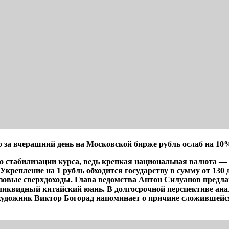
 за вчерашний день на Московской бирже рубль ослаб на 10%
о стабилизации курса, ведь крепкая национальная валюта —
 Укрепление на 1 рубль обходится государству в сумму от 13
зовые сверхдоходы. Глава ведомства Антон Силуанов предла
 ликвидный китайский юань. В долгосрочной перспективе ана
 художник Виктор Богорад напоминает о причине сложившейс